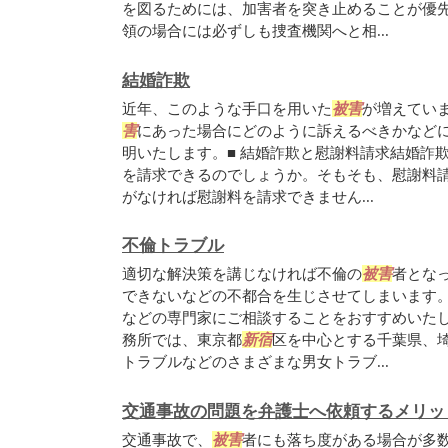
を図るためには、加害者を突き止めることが優
領の場合には必ずしも捜査機関へと相...
結婚詐欺
近年、このような手口を用いた
被害
が増えてい
害
にあった場合にどのように訴えるべきかなど
明いたします。■ 結婚詐欺と慰謝料請求結婚詐
を請求できるのでしょうか。そもそも、慰謝料
がなければ慰謝料を請求できません...
不倫トラブル
適切な解決策を講じなければ不倫の
被害
者とな
できないなどの不都合を生じさせてしまいます
などの専門家にご相談することをおすすめいた
務所では、東京都
新宿
区を中心とする千葉県、
トラブルなどのさまざまな男女トラブ...
交通事故の問題を弁護士へ依頼するメリッ
交通事故で、
被害
者にも落ち度がある場合が多