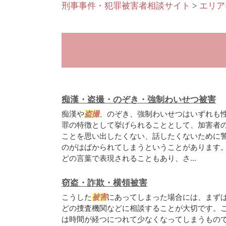
刑事事件・犯罪被害者相談サイト
>
エリア
痴漢・盗撮・のぞき・強制わいせつ被害
痴漢や
盗撮
、のぞき、強制わいせつはいずれも
罪の特徴として挙げられることとして、加害者
ことを思い出したくない、話したくないために
のがはばかられてしまうということがあります
どの言葉で表現されることもあり、さ...
窃盗・詐欺・横領被害
こうした
被害
にあってしまった場合には、まず
どの捜査機関などに相談することが大切です。
は時間が経つにつれて少なくなってしまうもの