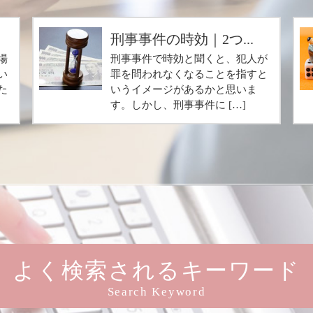
.
刑事事件の時効｜2つ...
場
刑事事件で時効と聞くと、犯人が
い
罪を問われなくなることを指すと
た
いうイメージがあるかと思いま
す。しかし、刑事事件に […]
よく検索されるキーワード
Search Keyword