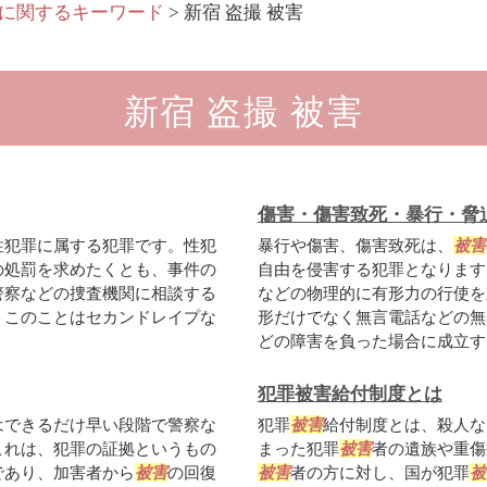
に関するキーワード
>
新宿 盗撮 被害
新宿 盗撮 被害
傷害・傷害致死・暴行・脅
性犯罪に属する犯罪です。性犯
暴行や傷害、傷害致死は、
被害
の処罰を求めたくとも、事件の
自由を侵害する犯罪となります
警察などの捜査機関に相談する
などの物理的に有形力の行使を
。このことはセカンドレイプな
形だけでなく無言電話などの無
どの障害を負った場合に成立する.
犯罪被害給付制度とは
はできるだけ早い段階で警察な
犯罪
被害
給付制度とは、殺人な
これは、犯罪の証拠というもの
まった犯罪
被害
者の遺族や重傷
であり、加害者から
被害
の回復
被害
者の方に対し、国が犯罪
被