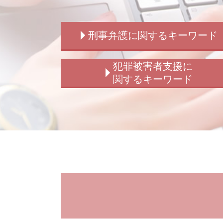
刑事弁護に関するキーワード
刑事事件 時効
犯罪被害者支援に
刑事弁護 被害者
関するキーワード
刑事事件 慰謝料請求
刑事事件 不起訴
犯罪被害者支援 法律
刑事事件 訴える
詐欺被害 相談
刑事事件 加害者 個人情報
窃盗 詐欺 横領
刑事弁護 事務所
犯罪被害給付制度 損害賠償
刑事事件 示談 弁護士
犯罪被害給付制度 法
刑事弁護 どこまで
横領被害 相談
拘禁刑 懲役 違い
犯罪被害給付制度とは
刑事弁護 弁護士
強制わいせつ被害 相談
刑事事件 判決 種類
犯罪被害給付制度 詐欺
刑事弁護 被害者対応
犯罪被害者支援 弁護士