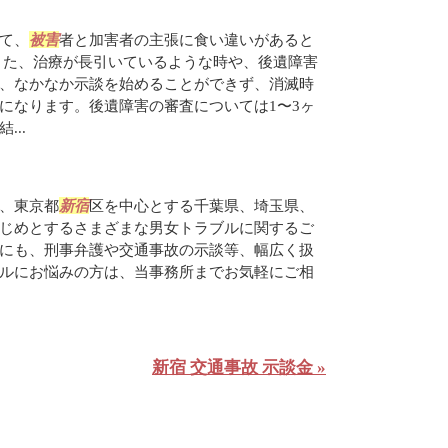
て、
被害
者と加害者の主張に食い違いがあると
また、治療が長引いているような時や、後遺障害
、なかなか示談を始めることができず、消滅時
になります。後遺障害の審査については1〜3ヶ
..
、東京都
新宿
区を中心とする千葉県、埼玉県、
じめとするさまざまな男女トラブルに関するご
にも、刑事弁護や交通事故の示談等、幅広く扱
ルにお悩みの方は、当事務所までお気軽にご相
新宿 交通事故 示談金 »