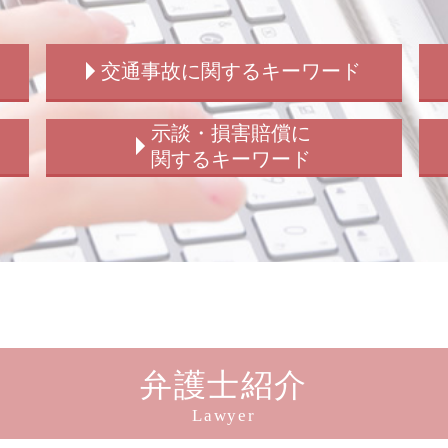
交通事故に関するキーワード
交通事故 弁護士 解決 期間
示談・損害賠償に
歩行者 信号無視 事故
関するキーワード
交通事故 後遺障害
交通事故 請求額
損害賠償 示談 流れ
交通事故 流れ
損害賠償 請求されたら
交通事故 慰謝料 弁護士基準
示談 損害賠償 違い
交通事故 解決 流れ
損害賠償請求 示談 訴訟
交通事故 裁判 加害者
示談交渉 被害者側
交通事故 休業補償
損害賠償 示談 傷害
交通事故 解決
損害賠償 示談 訴訟
弁護士紹介
交通事故 問題 法律
示談交渉 弁護士法
交通事故慰謝料 弁護士
損害賠償 示談 弁護士
Lawyer
交通事故 示談金 相場
損害賠償 請求 期間