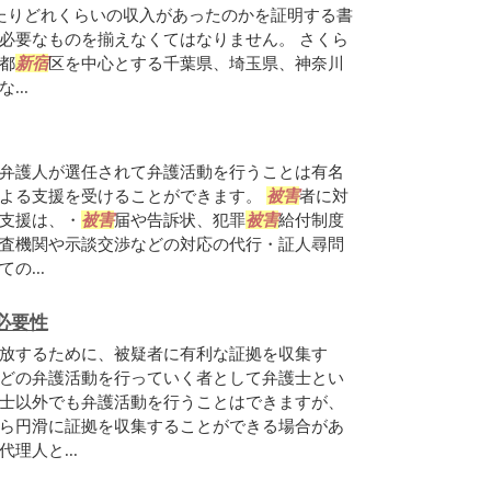
たりどれくらいの収入があったのかを証明する書
必要なものを揃えなくてはなりません。 さくら
都
新宿
区を中心とする千葉県、埼玉県、神奈川
..
弁護人が選任されて弁護活動を行うことは有名
による支援を受けることができます。
被害
者に対
支援は、・
被害
届や告訴状、犯罪
被害
給付制度
査機関や示談交渉などの対応の代行・証人尋問
の...
必要性
放するために、被疑者に有利な証拠を収集す
どの弁護活動を行っていく者として弁護士とい
士以外でも弁護活動を行うことはできますが、
ら円滑に証拠を収集することができる場合があ
理人と...