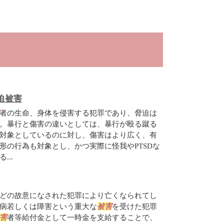
迫被害
者の生命、身体を侵害する犯罪であり、脅迫は
。暴行と傷害の違いとしては、暴行が殴る蹴る
対象としているのに対し、傷害はより広く、有
形の行為も対象とし、かつ実際に怪我やPTSDな
..
どの故意になされた犯罪により亡くなられてし
病若しくは障害という重大な
被害
を受けた犯罪
害
者等給付金として一時金を支給することで、