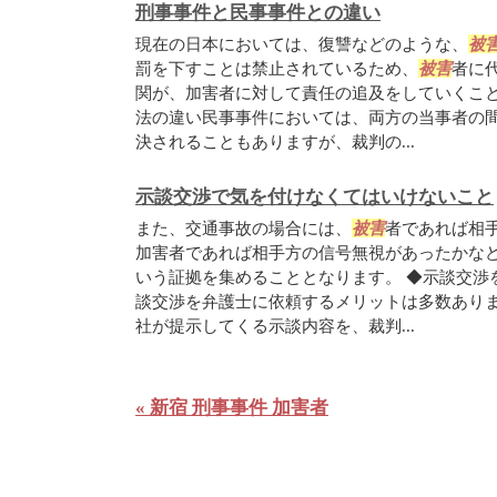
刑事事件と民事事件との違い
現在の日本においては、復讐などのような、
被
罰を下すことは禁止されているため、
被害
者に
関が、加害者に対して責任の追及をしていくこと
法の違い民事事件においては、両方の当事者の
決されることもありますが、裁判の...
示談交渉で気を付けなくてはいけないこと
また、交通事故の場合には、
被害
者であれば相
加害者であれば相手方の信号無視があったかな
いう証拠を集めることとなります。 ◆示談交渉
談交渉を弁護士に依頼するメリットは多数あり
社が提示してくる示談内容を、裁判...
« 新宿 刑事事件 加害者