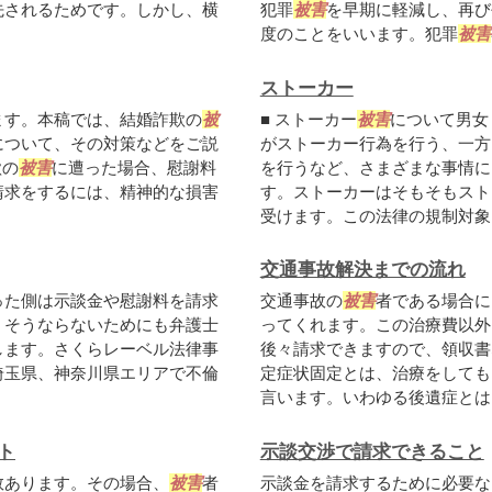
先されるためです。しかし、横
犯罪
被害
を早期に軽減し、再び
度のことをいいます。犯罪
被害
ストーカー
ます。本稿では、結婚詐欺の
被
■ ストーカー
被害
について男女
について、その対策などをご説
がストーカー行為を行う、一方
欺の
被害
に遭った場合、慰謝料
を行うなど、さまざまな事情に
請求をするには、精神的な損害
す。ストーカーはそもそもスト
受けます。この法律の規制対象に
交通事故解決までの流れ
った側は示談金や慰謝料を請求
交通事故の
被害
者である場合に
。そうならないためにも弁護士
ってくれます。この治療費以外
します。さくらレーベル法律事
後々請求できますので、領収書
埼玉県、神奈川県エリアで不倫
定症状固定とは、治療をしても
言います。いわゆる後遺症とは、
ト
示談交渉で請求できること
数あります。その場合、
被害
者
示談金を請求するために必要な