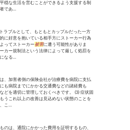
平穏な生活を営むことができるよう支援する制
者であ...
トラブルとして、もともとカップルだった一方
的に好意を抱いている相手方にストーカー行為
よってストーカー
被害
に遭う可能性がありま
ーカー規制法という法律によって厳しく処罰を
なる...
は、加害者側の保険会社が治療費を病院に支払
にも病院までにかかる交通費などの諸経費も
などを適切に管理しておくべきです。 ⑶ 症状固
もうこれ以上の改善は見込めない状態のことを
こ...
ものは、通院にかかった費用を証明するもの、