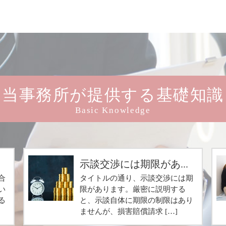
当事務所が提供する基礎知識
Basic Knowledge
.
示談交渉には期限があ...
合
タイトルの通り、示談交渉には期
い
限があります。厳密に説明する
る
と、示談自体に期限の制限はあり
ませんが、損害賠償請求 […]