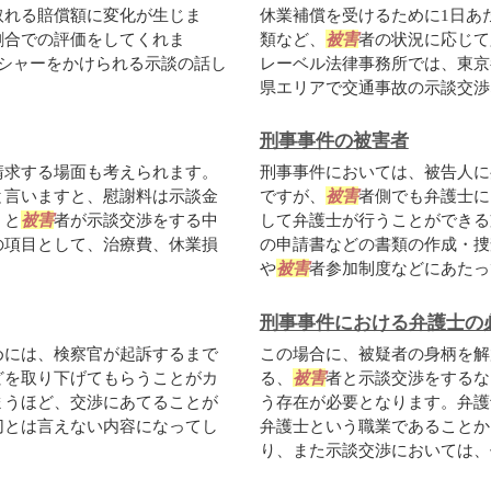
取れる賠償額に変化が生じま
休業補償を受けるために1日あ
割合での評価をしてくれま
類など、
被害
者の状況に応じて
ッシャーをかけられる示談の話し
レーベル法律事務所では、東京
県エリアで交通事故の示談交渉な.
刑事事件の被害者
請求する場面も考えられます。
刑事事件においては、被告人に
と言いますと、慰謝料は示談金
ですが、
被害
者側でも弁護士
）と
被害
者が示談交渉をする中
して弁護士が行うことができる
の項目として、治療費、休業損
の申請書などの書類の作成・捜
や
被害
者参加制度などにあたって
刑事事件における弁護士の
めには、検察官が起訴するまで
この場合に、被疑者の身柄を解
どを取り下げてもらうことがカ
る、
被害
者と示談交渉をするな
まうほど、交渉にあてることが
う存在が必要となります。弁護
切とは言えない内容になってし
弁護士という職業であることか
り、また示談交渉においては、代