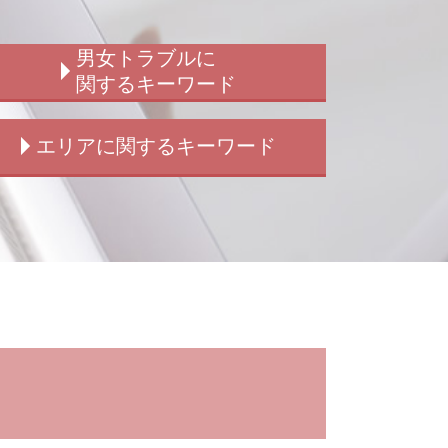
男女トラブルに
関するキーワード
浮気 犯罪
エリアに関するキーワード
結婚詐欺 訴える
ストーカー被害 賠償
男女トラブル 別れ
新宿 交通事故 示談交渉
子供の認知 弁護士
新宿 子供の認知 相談
子供の認知 裁判
新宿 窃盗 被害
ストーカー被害 訴える
新宿 結婚詐欺
ストーカー被害 男性
東京 刑事事件
男女トラブル 示談金
新宿 強制わいせつ 被害
男女トラブル 弁護士
東京 刑事弁護
ストーカー被害
新宿 痴漢 被害
男女トラブル 不倫
新宿 賠償請求
結婚詐欺 弁護士
新宿 横領 被害