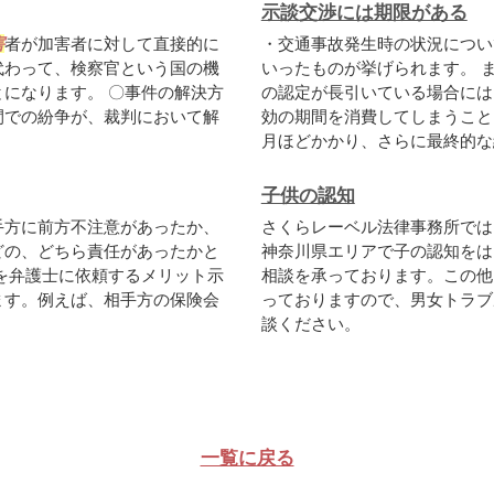
示談交渉には期限がある
害
者が加害者に対して直接的に
・交通事故発生時の状況につい
代わって、検察官という国の機
いったものが挙げられます。 
になります。 〇事件の解決方
の認定が長引いている場合には
間での紛争が、裁判において解
効の期間を消費してしまうこと
月ほどかかり、さらに最終的な結.
子供の認知
手方に前方不注意があったか、
さくらレーベル法律事務所では
どの、どちら責任があったかと
神奈川県エリアで子の認知をは
を弁護士に依頼するメリット示
相談を承っております。この他
ます。例えば、相手方の保険会
っておりますので、男女トラブ
談ください。
一覧に戻る