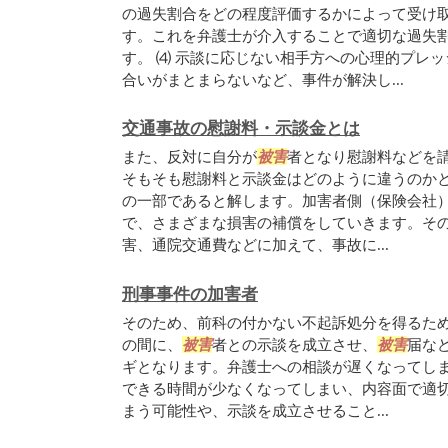
の過失割合をどの程度評価するかによって受け
す。これを弁護士が介入することで適切な過失
す。 ⑷ 示談に応じない相手方への心理的プレ
合いがまとまらないなど、事件が解決し...
交通事故の慰謝料・示談金とは
また、反対に自分が
被害
者となり慰謝料などを
そもそも慰謝料と示談金はどのように違うのか
の一部であると解します。加害者側（保険会社
で、さまざまな損害の補償をしていきます。そ
害、通院交通費などに加えて、事故に...
刑事事件の加害者
そのため、前科の付かない不起訴処分を得るた
の間に、
被害
者との示談を成立させ、
被害
届な
ギとなります。弁護士への相談が遅くなってし
できる時間が少なくなってしまい、内容面で適
まう可能性や、示談を成立させること...