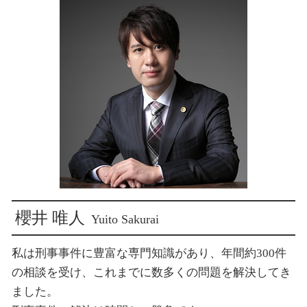
子供の認知 弁護士
犯罪被害者支援 法律
示談交渉 被害者から
東京 刑事事件
犯罪被害給付制度 遺族
損害賠償 請求 期間
新宿 賠償請求
犯罪被害給付制度 問題点
示談交渉 不成立
新宿 横領 被害
盗撮被害 相談
損害賠償 示談 弁護士
新宿 のぞき 被害
示談交渉 弁護士法
新宿 交通事故解決
損害賠償 示談 流れ
新宿 窃盗 被害
傷害罪 示談 損害賠償
新宿 交通事故 慰謝料
新宿 不倫トラブル
新宿 示談交渉
新宿 子供の認知
櫻井 唯人
Yuito Sakurai
私は刑事事件に豊富な専門知識があり、年間約300件
の相談を受け、これまでに数多くの問題を解決してき
ました。