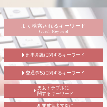
よく検索されるキーワード
Search Keyword
刑事弁護に関するキーワード
刑事事件 示談 弁護士
交通事故に関するキーワード
刑事弁護 無罪
刑事事件 加害者 弁護士
刑事事件 告訴
交通事故 流れ
男女トラブルに
刑事事件 弁護士
交通事故 過失割合 納得 いかない
関するキーワード
刑事事件 種類
交通事故 示談 請求書
刑事弁護 弁護士
交通事故 示談 期間
ストーカー被害
犯罪被害者支援に