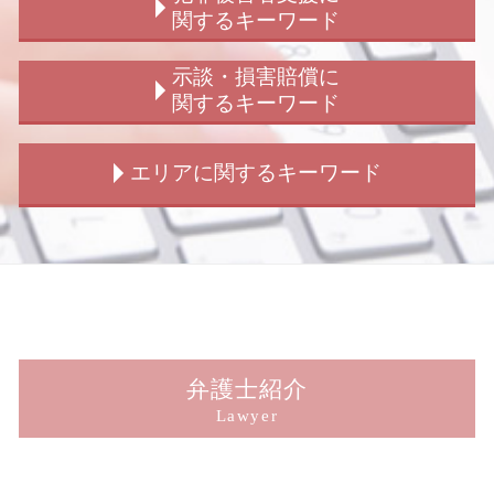
傷害罪 時効
交通事故 弁護士 解決 期間
老人ホーム 男女トラブル
関するキーワード
刑事弁護 冤罪
交通事故 加害者 請求できるもの
結婚詐欺 浮気
刑事事件 処分 種類
交通事故 相手 無保険
浮気 犯罪
のぞき被害 相談
示談・損害賠償に
刑事弁護 被害者
交通事故 示談金
隠し子 子供の認知
詐欺被害 相談
関するキーワード
拘禁刑 わかりやすく
交通事故 人身
ストーカー被害 賠償
強制わいせつ被害 相談
刑事弁護 異議
交通事故 解決 示談
ストーカー被害 慰謝料 弁護士
犯罪被害者支援 弁護士
損害賠償 請求されたら
エリアに関するキーワード
刑事事件 不起訴 民事
交通事故 加害者
子供の認知 手続き
犯罪被害給付制度
示談 損害賠償
刑事弁護
交通事故 保険 解決
結婚詐欺とは
犯罪被害給付制度 事故
示談交渉 弁護士
不同意性交等罪 構成要件
交通事故 問題
結婚詐欺 慰謝料
犯罪被害給付制度 詐欺
示談交渉 どのくらい
新宿 交通事故
刑事事件 弁護士 費用
交通事故 解決 流れ
ストーカー被害 男性
痴漢被害 相談
損害賠償 請求 期限
新宿 損害賠償請求
詐欺 受け子
交通事故 弁護士
婚約破棄 慰謝料 請求
犯罪被害給付制度 見直し
損害賠償 示談 期間
東京 刑事弁護
拘禁刑 懲役 違い
歩行者 信号無視 事故
子供の認知 裁判
横領被害 相談
損害賠償 示談 窃盗
新宿 暴行 被害
刑事弁護 被害者対応
交通事故 裁判 加害者
男女トラブル 相談
窃盗 詐欺 横領
損害賠償請求 示談 訴訟
新宿 強制わいせつ 被害
交通事故 後遺障害
男女トラブル 別れ
詐欺被害
損害賠償 専決処分 示談
新宿 結婚詐欺
弁護士紹介
玉突き事故 過失割合
シェアハウス 男女トラブル
犯罪被害給付制度とは
示談 損害賠償 時効
新宿 痴漢 被害
Lawyer
交通事故 慰謝料 弁護士基準
男女トラブル
窃盗被害 相談
示談交渉 相手方
新宿 盗撮 被害
結婚詐欺 訴えられた
犯罪被害給付制度 法
示談交渉 弁護士 期間
新宿 傷害致死 被害
男女トラブル 弁護士
犯罪被害給付制度 法律
損害賠償 示談 傷害
新宿 男女トラブル