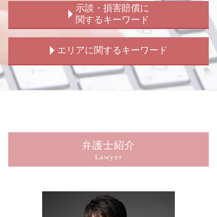
不同意性交等罪 構成要件
交通事故 裁判 加害者
子供の認知 裁判
犯罪被害給付制度 遺族
示談・損害賠償に
刑事弁護 示談交渉
交通事故 示談 請求書
老人ホーム 男女トラブル
窃盗被害 相談
関するキーワード
刑事弁護 事務所
交通事故 相手 無保険
結婚詐欺 訴えられた
犯罪被害給付制度 法律
刑事弁護 どこまで
信号のない 交差点 事故 過失割合
浮気 犯罪
のぞき被害 相談
損害賠償 請求されたら
エリアに関するキーワード
窃盗罪 初犯
交通事故 解決しない
会社 男女トラブル
犯罪被害給付制度とは
示談交渉 弁護士 期間
刑事弁護 無罪
交通事故 人身
ストーカー被害 男性
痴漢被害 相談
損害賠償 請求 期限
刑事事件 判決 種類
歩行者 信号無視 事故
不倫 犯罪
犯罪被害給付制度 事故
損害賠償 請求 親族
新宿 子供の認知 相談
撮影罪 初犯
交通事故 賠償金
ストーカー被害 弁護士
犯罪被害者支援 弁護士
損害賠償請求 示談 訴訟
新宿 損害賠償請求
傷害罪 構成要件
交通事故 慰謝料 弁護士基準
結婚詐欺 浮気
犯罪被害給付制度 損害賠償
損害賠償 示談 弁護士
新宿 刑事事件 被害者
拘禁刑 懲役 違い
交通事故 後遺障害
子供の認知 手続き
犯罪被害給付制度
損害賠償 専決処分 示談
新宿 賠償請求
刑事事件 弁護士 費用
交通事故 加害者 請求できるもの
男女トラブル 示談金
盗撮被害 相談
刑事事件 示談 損害賠償
新宿 傷害 被害
交通事故 弁護士 解決 期間
ストーカー被害 訴える
強制わいせつ被害 相談
示談交渉 不成立
新宿 脅迫 被害
弁護士紹介
交通事故 示談金
ストーカー被害 慰謝料 弁護士
横領被害 相談
示談 損害賠償 時効
新宿 男女トラブル
Lawyer
交通事故 加害者 弁護士
子供の認知 法律
犯罪被害給付制度 詐欺
損害賠償 請求 方法
新宿 強制わいせつ 被害
結婚詐欺
犯罪被害給付制度 法
損害賠償 請求 期間
新宿 詐欺 被害
男女トラブル 不倫
犯罪被害給付制度 問題点
示談交渉 被害者側
新宿 ストーカー相談
ストーカー被害
詐欺被害 相談
損害賠償 請求された
東京 刑事弁護
窃盗 詐欺 横領
損害賠償 裁判 示談
新宿 子供の認知