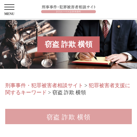
窃盗 詐欺 横領
刑事事件・犯罪被害者相談サイト
>
犯罪被害者支援に
関するキーワード
>
窃盗 詐欺 横領
窃盗 詐欺 横領