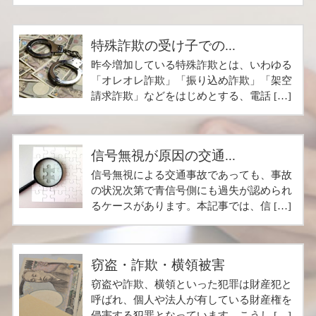
特殊詐欺の受け子での...
昨今増加している特殊詐欺とは、いわゆる
「オレオレ詐欺」「振り込め詐欺」「架空
請求詐欺」などをはじめとする、電話 […]
信号無視が原因の交通...
信号無視による交通事故であっても、事故
の状況次第で青信号側にも過失が認められ
るケースがあります。本記事では、信 […]
窃盗・詐欺・横領被害
窃盗や詐欺、横領といった犯罪は財産犯と
呼ばれ、個人や法人が有している財産権を
侵害する犯罪となっています。こうし […]