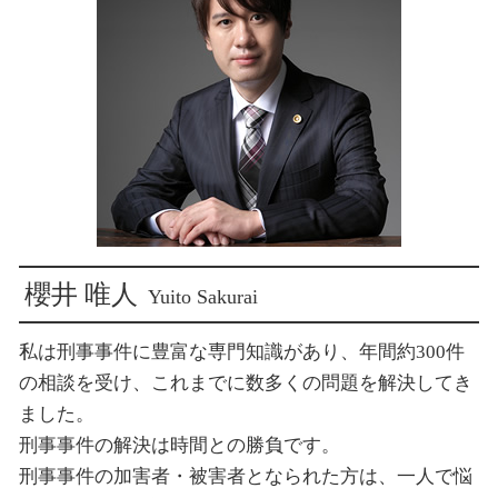
詐欺被害
事故 示談 損害賠償
新宿 犯罪被害給付制度
犯罪被害者支援 法律
示談交渉 相手方
新宿 刑事弁護
示談交渉 弁護士
新宿 刑事事件
損害賠償 社員 請求
新宿 不倫トラブル
示談交渉 どのくらい
新宿 痴漢 被害
新宿 ストーカー被害
新宿 横領 被害
新宿 交通事故 慰謝料
櫻井 唯人
Yuito Sakurai
私は刑事事件に豊富な専門知識があり、年間約300件
の相談を受け、これまでに数多くの問題を解決してき
ました。
刑事事件の解決は時間との勝負です。
刑事事件の加害者・被害者となられた方は、一人で悩