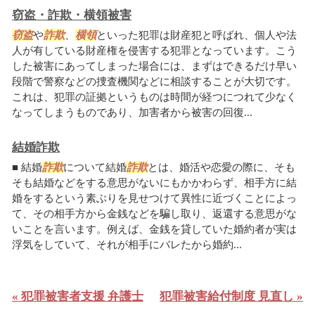
窃盗・詐欺・横領被害
窃盗
や
詐欺
、
横領
といった犯罪は財産犯と呼ばれ、個人や法
人が有している財産権を侵害する犯罪となっています。こう
した被害にあってしまった場合には、まずはできるだけ早い
段階で警察などの捜査機関などに相談することが大切です。
これは、犯罪の証拠というものは時間が経つにつれて少なく
なってしまうものであり、加害者から被害の回復...
結婚詐欺
■ 結婚
詐欺
について結婚
詐欺
とは、婚活や恋愛の際に、そも
そも結婚などをする意思がないにもかかわらず、相手方に結
婚をするという素ぶりを見せつけて異性に近づくことによっ
て、その相手方から金銭などを騙し取り、返還する意思がな
いことを言います。例えば、金銭を貸していた婚約者が実は
浮気をしていて、それが相手にバレたから婚約...
« 犯罪被害者支援 弁護士
犯罪被害給付制度 見直し »