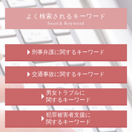
よく検索されるキーワード
Search Keyword
刑事弁護に関するキーワード
刑事事件 訴えたい
交通事故に関するキーワード
刑事事件 流れ
刑事事件 慰謝料請求
恐喝罪 構成要件
交通事故 解決策
男女トラブルに
放火罪 種類
交通事故 裁判 請求
関するキーワード
刑事事件 告訴
交通事故 請求 流れ
拘禁刑 わかりやすく
交通事故 示談交渉 弁護士 期間
結婚詐欺 慰謝料
犯罪被害者支援に
刑事事件 弁護士
交通事故 刑事処分 流れ
ストーカー被害 賠償
関するキーワード
刑事事件 示談 弁護士
交通事故慰謝料 弁護士
結婚詐欺 訴える