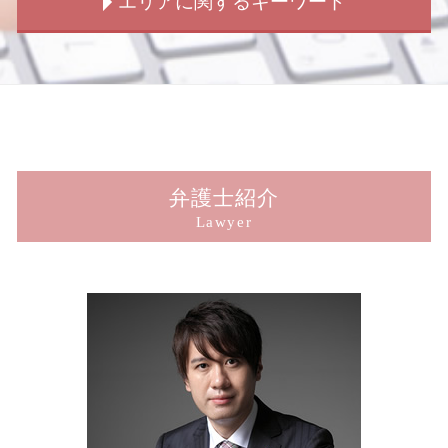
エリアに関するキーワード
刑事事件 判決 種類
交通事故 解決策
子供の認知 手続き
強制わいせつ被害 相談
示談交渉 弁護士
拘禁刑 懲役 違い
交通事故 休業補償
男女トラブル 相談
犯罪被害給付制度 法
示談交渉 相手方
刑事事件 加害者 弁護士
交通事故 解決 示談
男女トラブル 示談金
犯罪被害給付制度 法律
損害賠償 請求されたら
新宿 痴漢 被害
刑事事件 時効
交通事故 裁判 加害者
ストーカー被害 女性
横領被害 相談
事故 示談 損害賠償
新宿 不倫トラブル
刑事弁護 示談交渉
歩行者 信号無視 事故
結婚詐欺 訴えられた
犯罪被害給付制度 損害賠償
損害賠償 請求 方法
新宿 暴行 被害
刑事事件 流れ
交通事故 保険 解決
男女トラブル 不倫
痴漢被害 相談
示談交渉 不成立
新宿 刑事弁護
傷害罪 構成要件
交通事故 弁護士 解決 期間
結婚詐欺とは
窃盗 詐欺 横領
損害賠償 示談 流れ
新宿 交通事故 弁護士
交通事故慰謝料 弁護士
ストーカー被害 慰謝料 弁護士
盗撮被害 相談
示談 損害賠償請求
新宿 示談交渉
弁護士紹介
交通事故 弁護士特約
男女トラブル
犯罪被害給付制度 見直し
損害賠償 示談 弁護士
新宿 子供の認知
Lawyer
交通事故 流れ
ストーカー被害 弁護士
詐欺被害
刑事事件 示談 損害賠償
新宿 横領 被害
結婚詐欺
詐欺被害 相談
損害賠償 示談 訴訟
新宿 傷害 被害
婚約破棄 慰謝料 請求
犯罪被害給付制度 問題点
損害賠償 示談 窃盗
新宿 男女トラブル
ストーカー被害 賠償
のぞき被害 相談
傷害罪 示談 損害賠償
新宿 ストーカー被害
犯罪被害給付制度 遺族
損害賠償 専決処分 示談
新宿 刑事事件
犯罪被害者支援 法律
損害賠償 裁判 示談
新宿 のぞき 被害
犯罪被害者支援 弁護士
示談交渉 弁護士 期間
新宿 交通事故 示談金
損害賠償 示談 期間
新宿 脅迫 被害
示談 損害賠償 時効
新宿 子供の認知 相談