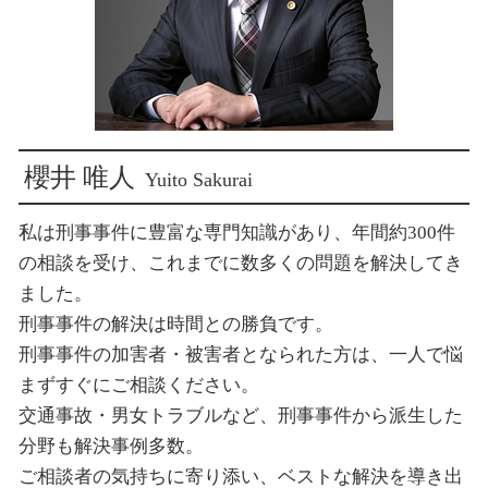
示談交渉 弁護士法
新宿 交通事故解決
新宿 刑事事件 加害者
新宿 交通事故 示談交渉
東京 刑事弁護
櫻井 唯人
Yuito Sakurai
私は刑事事件に豊富な専門知識があり、年間約300件
の相談を受け、これまでに数多くの問題を解決してき
ました。
刑事事件の解決は時間との勝負です。
刑事事件の加害者・被害者となられた方は、一人で悩
まずすぐにご相談ください。
交通事故・男女トラブルなど、刑事事件から派生した
分野も解決事例多数。
ご相談者の気持ちに寄り添い、ベストな解決を導き出