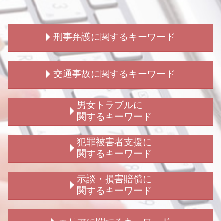
刑事弁護に関するキーワード
刑事事件 弁護士 費用
交通事故に関するキーワード
刑事事件 加害者 個人情報
刑事弁護
刑事弁護 被害者
交通事故 示談交渉 弁護士 期間
男女トラブルに
不同意性交等罪 構成要件
交通事故 相手 無保険
関するキーワード
強盗未遂 量刑
交通事故 後遺障害
刑事弁護 被害者対応
交通事故 問題
男女トラブル 別れ
犯罪被害者支援に
撮影罪 初犯
交通事故 人身
シェアハウス 男女トラブル
関するキーワード
刑事弁護 どこまで
交通事故 請求額
ストーカー 警察 動かない
拘禁刑 わかりやすく
玉突き事故 過失割合
浮気 犯罪
犯罪被害給付制度 事故
示談・損害賠償に
刑事弁護 弁護士
交通事故 加害者 弁護士
子供の認知 裁判
犯罪被害給付制度 詐欺
関するキーワード
刑事事件 訴える
交通事故 請求 物損
ストーカー被害 男性
犯罪被害給付制度
刑事事件 弁護士
交通事故 過失割合 納得 いかない
結婚詐欺 浮気
犯罪被害給付制度とは
示談交渉 どのくらい