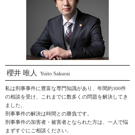
強制わいせつ被害 相談
傷害罪 示談 損害賠償
新宿 不倫トラブル
示談交渉 相手方
新宿 示談交渉
損害賠償 請求されたら
新宿 結婚詐欺
損害賠償 請求 期間
新宿 交通事故
新宿 刑事弁護
新宿 交通事故 示談金
新宿 横領 被害
櫻井 唯人
Yuito Sakurai
私は刑事事件に豊富な専門知識があり、年間約300件
の相談を受け、これまでに数多くの問題を解決してき
ました。
刑事事件の解決は時間との勝負です。
刑事事件の加害者・被害者となられた方は、一人で悩
まずすぐにご相談ください。