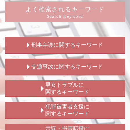
よく検索されるキーワード
Search Keyword
刑事弁護に関するキーワード
刑事事件 示談 民事
交通事故に関するキーワード
刑事事件 訴えたい
刑事弁護 冤罪
拘禁刑 懲役 違い
交通事故 請求 相手方
男女トラブルに
刑事事件 弁護士 費用
交通事故 解決
関するキーワード
刑事事件 慰謝料請求
交通事故 示談金
刑事事件 民事 違い
交通事故 相手 無保険
ストーカー被害 慰謝料 弁護士
犯罪被害者支援に
刑事事件 時効
交通事故 弁護士
ストーカー被害 賠償
関するキーワード
放火罪 種類
歩行者 信号無視 事故
会社 男女トラブル
刑事事件 慰謝料
交通事故 示談 請求書
結婚詐欺 訴えられた
窃盗 詐欺 横領
示談・損害賠償に