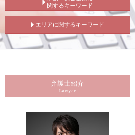
詐欺 受け子
交通事故 示談金 相場
結婚詐欺 慰謝料
犯罪被害者支援 法律
関するキーワード
強盗未遂 量刑
交通事故 賠償金
ストーカー被害 女性
のぞき被害 相談
刑事弁護 無罪
交通事故 慰謝料 弁護士基準
ストーカー被害
窃盗被害 相談
損害賠償 請求された
エリアに関するキーワード
刑事事件 加害者 個人情報
交通事故 弁護士 解決 期間
結婚詐欺とは
犯罪被害給付制度 遺族
示談 損害賠償
恐喝罪 構成要件
交通事故 請求 流れ
不倫 犯罪
横領被害 相談
示談 損害賠償 時効
刑事事件 種類
交通事故 請求 弁護士
男女トラブル 不倫
詐欺被害
示談交渉 被害者側
新宿 刑事事件 加害者
刑事弁護 弁護士
交通事故 問題
男女トラブル 弁護士
痴漢被害 相談
示談交渉 どのくらい
新宿 痴漢 被害
刑事弁護 流れ
信号のない 交差点 事故 過失割合
男女トラブル 別れ
犯罪被害給付制度 問題点
損害賠償 社員 請求
新宿 詐欺 被害
刑事弁護 示談交渉
交通事故 請求 物損
ストーカー 警察 動かない
犯罪被害給付制度
損害賠償 請求 期限
新宿 交通事故 慰謝料
撮影罪 初犯
交通事故 流れ
子供の認知 弁護士
犯罪被害給付制度 損害賠償
損害賠償 専決処分 示談
新宿 子供の認知 相談
交通事故 過失割合 納得 いかない
婚約破棄 慰謝料 請求
犯罪被害給付制度 見直し
示談交渉 弁護士
新宿 犯罪被害給付制度
弁護士紹介
交通事故 保険 解決
ストーカー被害 男性
犯罪被害給付制度 法律
事故 示談 損害賠償
東京 刑事事件
Lawyer
交通事故 加害者 請求できるもの
男女トラブル 相談
犯罪被害者支援 弁護士
損害賠償 示談 傷害
新宿 男女トラブル
結婚詐欺
詐欺被害 相談
示談 損害賠償請求
新宿 のぞき 被害
結婚詐欺 弁護士
犯罪被害給付制度とは
損害賠償 請求 親族
新宿 傷害 被害
結婚詐欺 浮気
犯罪被害給付制度 詐欺
損害賠償 示談 訴訟
新宿 交通事故 示談交渉
盗撮被害 相談
パワハラ 損害賠償 示談
新宿 損害賠償請求
犯罪被害給付制度 事故
損害賠償 示談 期間
新宿 刑事事件