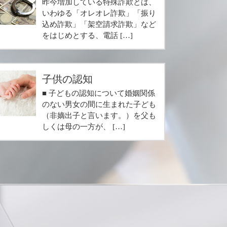
昨今増加している特殊詐欺とは、
いわゆる「オレオレ詐欺」「振り
込め詐欺」「架空請求詐欺」など
をはじめとする、電話 […]
子供の認知
■ 子どもの認知について婚姻関係
のない男女の間に生まれた子ども
（非嫡出子と言います。）を父も
しくは母の一方が、 […]