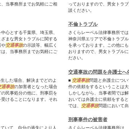
は、当事務所までお気軽にご相
っておりますので、男女トラブ
談ください。
不倫トラブル
を中心とする千葉県、埼玉県、
さくらレーベル法律事務所では
まざまな男女トラブルに関する
神奈川県エリアで不倫トラブル
護や
交通事故
の示談等、幅広く
を承っております。この他にも
方は、当事務所までお気軽にご
おりますので、男女トラブルに
ださい。
交通事故の問題を弁護士へ
発生した場合、解決までどのよ
■
交通事故
問題と弁護士につい
交通事故
の加害者となった場合
件の依頼をするということは大
どの民事処分の他に、刑事罰を
しかしながら、当事者間では解
を受けることになります。それ
おいては弁護士に依頼をすると
では、
交通事故
問題において弁護
刑事事件の被害者
していて、自分の過失により人
さくらレーベル法律事務所は、