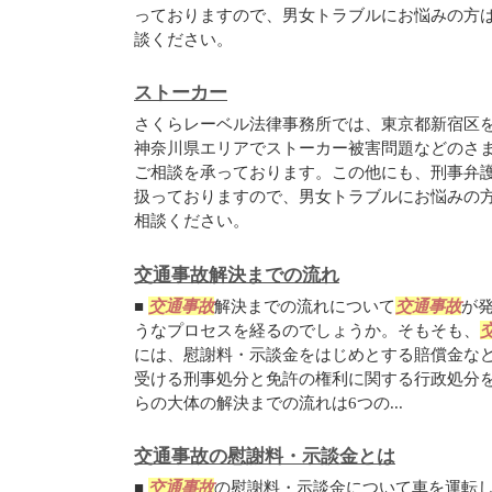
っておりますので、男女トラブルにお悩みの方
談ください。
ストーカー
さくらレーベル法律事務所では、東京都新宿区
神奈川県エリアでストーカー被害問題などのさ
ご相談を承っております。この他にも、刑事弁
扱っておりますので、男女トラブルにお悩みの
相談ください。
交通事故解決までの流れ
■
交通事故
解決までの流れについて
交通事故
が
うなプロセスを経るのでしょうか。そもそも、
には、慰謝料・示談金をはじめとする賠償金な
受ける刑事処分と免許の権利に関する行政処分
らの大体の解決までの流れは6つの...
交通事故の慰謝料・示談金とは
■
交通事故
の慰謝料・示談金について車を運転