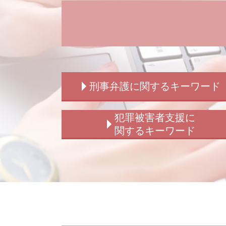
刑事弁護に関するキーワード
放火罪 種類
犯罪被害者支援に
刑事事件 訴える
関するキーワード
刑事事件 種類
刑事弁護 法律事務所
詐欺被害
刑事事件 告訴
犯罪被害給付制度 損害賠償
傷害罪 構成要件
犯罪被害給付制度
刑事弁護 事務所
横領被害 相談
刑事事件 示談 弁護士
詐欺被害 相談
刑事弁護 示談交渉
盗撮被害 相談