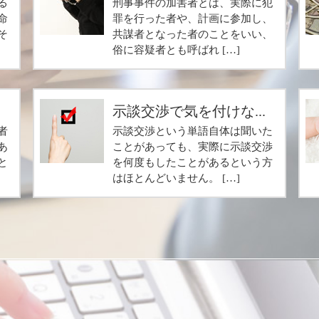
る
刑事事件の加害者とは、実際に犯
命
罪を行った者や、計画に参加し、
そ
共謀者となった者のことをいい、
俗に容疑者とも呼ばれ […]
.
示談交渉で気を付けな...
者
示談交渉という単語自体は聞いた
あ
ことがあっても、実際に示談交渉
と
を何度もしたことがあるという方
はほとんどいません。 […]