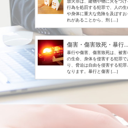
放火罪は、建物や物に火をつけ
行為を処罰する犯罪で、人の生
や身体に重大な危険を及ぼすお
れがあることから、刑 […]
傷害・傷害致死・暴行..
暴行や傷害、傷害致死は、被害
の生命、身体を侵害する犯罪で
り、脅迫は自由を侵害する犯罪
なります。暴行と傷害 […]