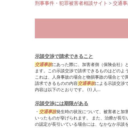
刑事事件・犯罪被害者相談サイト
>
交通事
示談交渉で請求できること
交通事故
にあった際に、加害者側（保険会社）
ます。この示談交渉で請求できるものはどのよ
これは、人身事故の場合と物損事故の場合とで異
請求できるものの内容
交通事故
による示談交渉
内容は以下のとおりです。 ⑴ 人...
示談交渉には期限がある
・
交通事故
発生時の状況について、被害者と加
いったものが挙げられます。 また、治療が長引
の認定が長引いている場合には、なかなか示談