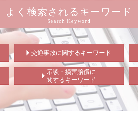
よく検索されるキーワード
Search Keyword
交通事故に関するキーワード
交通事故 解決策
示談・損害賠償に
交通事故 請求 弁護士
関するキーワード
交通事故 弁護士特約
交通事故 示談 請求書
示談交渉 被害者から
交通事故 示談金
損害賠償 示談 弁護士
交通事故 弁護士 解決 期間
示談 損害賠償
交通事故 加害者
傷害罪 示談 損害賠償
交通事故 示談金 相場
事故 示談 損害賠償
交通事故 相手 無保険
損害賠償請求 示談 訴訟