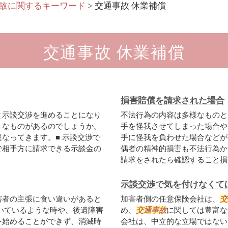
故に関するキーワード
>
交通事故 休業補償
交通事故 休業補償
損害賠償を請求された場合
と示談交渉を進めることになり
不法行為の内容は多様なものと
うなものがあるのでしょうか。
手を怪我させてしまった場合や
なってきます。■ 示談交渉で
手に怪我を負わせた場合などが
で相手方に請求できる示談金の
偶者の精神的損害も不法行為か
請求をされたら確認すること損害
示談交渉で気を付けなくて
害者の主張に食い違いがあると
加害者側の任意保険会社は、
交
いているような時や、後遺障害
め、
交通事故
に関しては豊富な
を始めることができず、消滅時
会社は、中立的な立場ではない