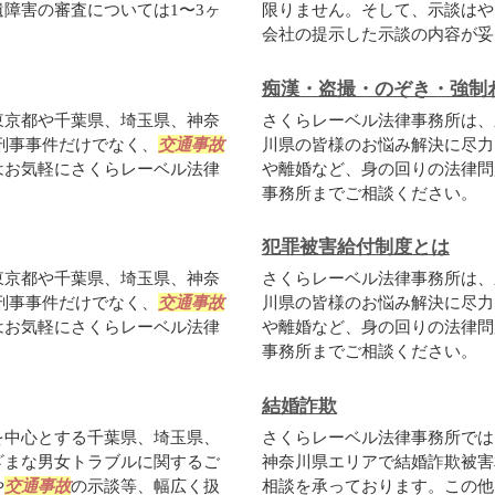
障害の審査については1〜3ヶ
限りません。そして、示談はや
会社の提示した示談の内容が妥当
痴漢・盗撮・のぞき・強制
東京都や千葉県、埼玉県、神奈
さくらレーベル法律事務所は、
刑事事件だけでなく、
交通事故
川県の皆様のお悩み解決に尽力
はお気軽にさくらレーベル法律
や離婚など、身の回りの法律問
事務所までご相談ください。
犯罪被害給付制度とは
東京都や千葉県、埼玉県、神奈
さくらレーベル法律事務所は、
刑事事件だけでなく、
交通事故
川県の皆様のお悩み解決に尽力
はお気軽にさくらレーベル法律
や離婚など、身の回りの法律問
事務所までご相談ください。
結婚詐欺
を中心とする千葉県、埼玉県、
さくらレーベル法律事務所では
ざまな男女トラブルに関するご
神奈川県エリアで結婚詐欺被害
や
交通事故
の示談等、幅広く扱
相談を承っております。この他