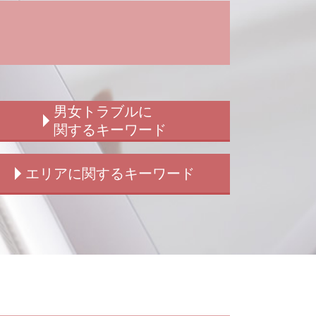
男女トラブルに
関するキーワード
結婚詐欺 訴えられた
エリアに関するキーワード
ストーカー被害 女性
ストーカー被害 慰謝料 弁護士
ストーカー被害 男性
新宿 刑事弁護
男女トラブル 別れ
新宿 交通事故
子供の認知 法律
新宿 盗撮 被害
男女トラブル 相談
新宿 痴漢 被害
男女トラブル
新宿 損害賠償請求
結婚詐欺とは
新宿 窃盗 被害