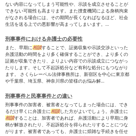
ない内容になってしまう可能性や、示談を成立させることが
できない可能性も高まります。また捜査機関による身柄拘束
がなされる場合には、その期間が長くなればなるほど、社会
生活を送る上での悪影響が高まってしまいます。...
刑事事件における弁護士の必要性
また、早期に
相談
することで、証拠収集や示談交渉といった
弁護活動の時間をより多く確保することができ、より多くの
証拠が収集できたり、よりよい内容での示談成立につながっ
たりします。そして不起訴処分など有利な処分にもつながり
ます。 さくらレーベル法律事務所は、新宿区を中心に東京都
や千葉県、埼玉県、神奈川県の皆様のお悩み解...
刑事事件と民事事件との違い
刑事事件の加害者、被害者となってしまった場合には、でき
るだけ早くに弁護士に
相談
した方がよいでしょう。弁護士に
相談
することは、加害者であれば、弁護活動により早期に身
柄が解放されたり、不起訴処分を得られたりすることにつな
がります。被害者であっても、弁護士に煩雑な手続きを任せ