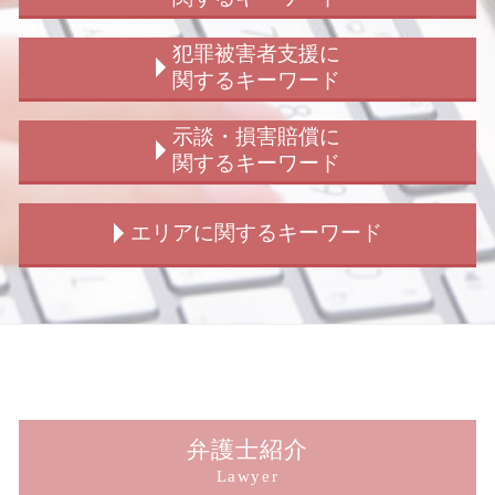
刑事事件 加害者 弁護士
交通事故 加害者
刑事事件 判決 種類
交通事故 請求額
子供の認知 弁護士
犯罪被害者支援に
刑事弁護 異議
交通事故 弁護士 解決 期間
隠し子 子供の認知
関するキーワード
詐欺 受け子
交通事故 請求 流れ
結婚詐欺 浮気
刑事事件 慰謝料
交通事故 示談 請求書
不倫問題
犯罪被害給付制度
示談・損害賠償に
恐喝罪 構成要件
交通事故 後遺障害
男女トラブル 別れ
詐欺被害 相談
関するキーワード
刑事事件 不起訴 民事
交通事故 請求 物損
男女トラブル
犯罪被害者支援 法律
刑事弁護 弁護士
交通事故 解決策
男女トラブル 示談金
犯罪被害給付制度とは
刑事事件 示談 損害賠償
エリアに関するキーワード
刑事弁護 流れ
交通事故 賠償金
子供の認知 裁判
犯罪被害給付制度 遺族
示談 損害賠償請求
不同意性交等罪 構成要件
交通事故 請求 相手方
ストーカー被害 賠償
犯罪被害給付制度 法律
示談交渉 弁護士法
強盗未遂 量刑
交通事故 示談金 相場
結婚詐欺
のぞき被害 相談
損害賠償 示談 弁護士
新宿 窃盗 被害
刑事事件 示談 民事
交通事故 解決 示談
ストーカー被害 女性
盗撮被害 相談
損害賠償 請求 期限
新宿 交通事故 示談交渉
刑事事件 弁護士 費用 被害者
交通事故 裁判 請求
ストーカー被害 慰謝料 弁護士
犯罪被害給付制度 問題点
損害賠償 請求 親族
新宿 示談交渉
撮影罪 初犯
交通事故 加害者 請求できるもの
結婚詐欺 訴える
犯罪被害給付制度 見直し
損害賠償 社員 請求
新宿 傷害 被害
刑事弁護 冤罪
交通事故 休業補償
子供の認知 法律
強制わいせつ被害 相談
示談交渉 被害者から
新宿 交通事故解決
交通事故 流れ
男女トラブル 相談
犯罪被害給付制度 損害賠償
示談交渉 どのくらい
新宿 不倫トラブル
弁護士紹介
交通事故 問題 法律
ストーカー 警察 動かない
犯罪被害給付制度 詐欺
損害賠償 請求 期間
新宿 横領 被害
Lawyer
歩行者 信号無視 事故
ストーカー被害
窃盗被害 相談
損害賠償 裁判 示談
新宿 交通事故 示談金