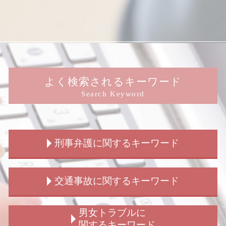
よく検索されるキーワード
Search Keyword
刑事弁護に関するキーワード
刑事事件 慰謝料請求
交通事故に関するキーワード
刑事事件 告訴
刑事事件 弁護士
刑事弁護 被害者
交通事故 示談交渉 弁護士 期間
男女トラブルに
傷害罪 時効
交通事故 裁判 加害者
関するキーワード