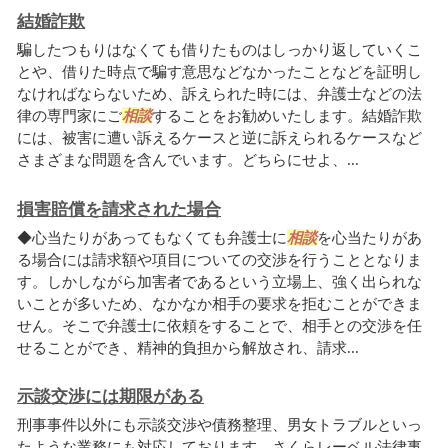
結婚詐欺
騙したつもりはなくても借りたものはしっかり返していくこ
とや、借りた時点で騙す意思などなかったことなどを証明し
なければならないため、訴えられた時には、弁護士などの法
律の専門家にご
相談
することをお勧めいたします。結婚詐欺
には、被害に遭い訴えるケースと逆に訴えられるケースなど
さまざまな問題を含んでいます。どちらにせよ、...
損害賠償を請求された場合
◆心当たりがあってもなくても弁護士に
相談
を心当たりがあ
る場合には請求額や項目についての交渉を行うこととなりま
す。しかしながら加害者であるという立場上、強く出られな
いことが多いため、なかなか相手の要求を拒むことができま
せん。そこで弁護士に依頼をすることで、相手との交渉を任
せることができ、精神的負担から解放され、請求...
示談交渉には期限がある
刑事事件以外にも示談交渉や債務整理、男女トラブルといっ
たような業務にも対応しております。さくらレーベル法律事