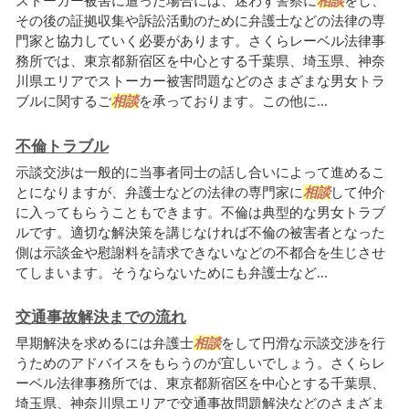
ストーカー被害に遭った場合には、迷わず警察に
相談
をし、
その後の証拠収集や訴訟活動のために弁護士などの法律の専
門家と協力していく必要があります。さくらレーベル法律事
務所では、東京都新宿区を中心とする千葉県、埼玉県、神奈
川県エリアでストーカー被害問題などのさまざまな男女トラ
ブルに関するご
相談
を承っております。この他に...
不倫トラブル
示談交渉は一般的に当事者同士の話し合いによって進めるこ
とになりますが、弁護士などの法律の専門家に
相談
して仲介
に入ってもらうこともできます。不倫は典型的な男女トラブ
ルです。適切な解決策を講じなければ不倫の被害者となった
側は示談金や慰謝料を請求できないなどの不都合を生じさせ
てしまいます。そうならないためにも弁護士など...
交通事故解決までの流れ
早期解決を求めるには弁護士
相談
をして円滑な示談交渉を行
うためのアドバイスをもらうのが宜しいでしょう。さくらレ
ーベル法律事務所では、東京都新宿区を中心とする千葉県、
埼玉県、神奈川県エリアで交通事故問題解決などのさまざま