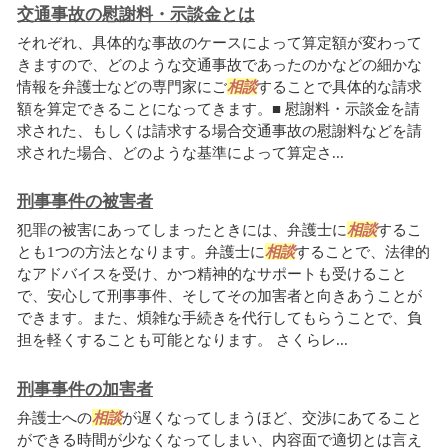
交通事故の慰謝料・示談金とは
それぞれ、具体的な事故のケースによって算定額が変わって
きますので、どのような交通事故であったのかなどの細かな
情報を弁護士などの専門家にご
相談
することで具体的な請求
額を算定できることになってきます。■ 慰謝料・示談金を請
求された、もしくは請求する場合交通事故の慰謝料などを請
求された場合、どのような基準によって算定さ...
刑事事件の被害者
犯罪の被害にあってしまったときには、弁護士に
相談
するこ
とも1つの方法となります。弁護士に
相談
することで、法律的
なアドバイスを受け、かつ精神的なサポートも受けること
で、安心して刑事事件、そしてその加害者と向きあうことが
できます。また、煩雑な手続きを代行してもらうことで、負
担を軽くすることも可能となります。 さくらレ...
刑事事件の加害者
弁護士への
相談
が遅くなってしまうほど、交渉にあてること
ができる時間が少なくなってしまい、内容面で適切とは言え