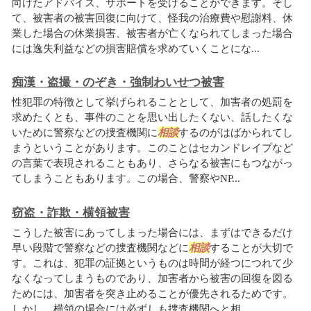
向けたアドバイス、サポートを受けることができます。そし
て、被害者の被害回復に向けて、怪我の治療費や慰謝料、休
業した場合の休業損害、被害者が亡くなられてしまった場合
には逸失利益などの損害賠償を求めていくことにな...
痴漢・盗撮・のぞき・強制わいせつ被害
性犯罪の特徴として挙げられることとして、加害者の処罰を
求めたくとも、事件のことを思い出したくない、話したくな
いために警察などの捜査機関に
相談
するのがはばかられてし
まうということがあります。このことはセカンドレイプなど
の言葉で表現されることもあり、さらなる被害にもつながっ
てしまうこともあります。この場合、警察やNP...
窃盗・詐欺・横領被害
こうした被害にあってしまった場合には、まずはできるだけ
早い段階で警察などの捜査機関などに
相談
することが大切で
す。これは、犯罪の証拠というものは時間が経つにつれて少
なくなってしまうものであり、加害者から被害の回復を図る
ためには、加害者を突き止めることが優先されるためです。
しかし、横領の場合には必ずしも捜査機関へと相...