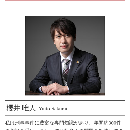
子供の認知 手続き
詐欺被害
損害賠償 請求 方法
新宿 賠償請求
シェアハウス 男女トラブル
犯罪被害給付制度 事故
パワハラ 損害賠償 示談
新宿 詐欺 被害
結婚詐欺 弁護士
横領被害 相談
損害賠償 示談 窃盗
東京 刑事事件
犯罪被害者支援 弁護士
損害賠償 専決処分 示談
新宿 子供の認知
窃盗 詐欺 横領
損害賠償 示談 流れ
新宿 脅迫 被害
痴漢被害 相談
示談 損害賠償 時効
新宿 刑事弁護
損害賠償請求 示談 訴訟
新宿 交通事故 慰謝料
損害賠償 請求されたら
新宿 交通事故
示談 損害賠償
新宿 刑事事件
新宿 刑事事件 加害者
新宿 子供の認知 相談
新宿 暴行 被害
櫻井 唯人
Yuito Sakurai
私は刑事事件に豊富な専門知識があり、年間約300件