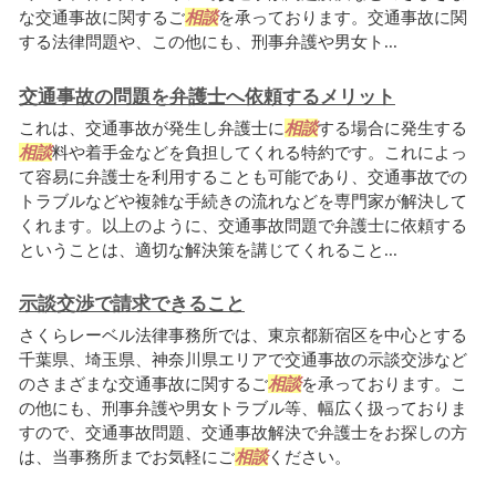
な交通事故に関するご
相談
を承っております。交通事故に関
する法律問題や、この他にも、刑事弁護や男女ト...
交通事故の問題を弁護士へ依頼するメリット
これは、交通事故が発生し弁護士に
相談
する場合に発生する
相談
料や着手金などを負担してくれる特約です。これによっ
て容易に弁護士を利用することも可能であり、交通事故での
トラブルなどや複雑な手続きの流れなどを専門家が解決して
くれます。以上のように、交通事故問題で弁護士に依頼する
ということは、適切な解決策を講じてくれること...
示談交渉で請求できること
さくらレーベル法律事務所では、東京都新宿区を中心とする
千葉県、埼玉県、神奈川県エリアで交通事故の示談交渉など
のさまざまな交通事故に関するご
相談
を承っております。こ
の他にも、刑事弁護や男女トラブル等、幅広く扱っておりま
すので、交通事故問題、交通事故解決で弁護士をお探しの方
は、当事務所までお気軽にご
相談
ください。