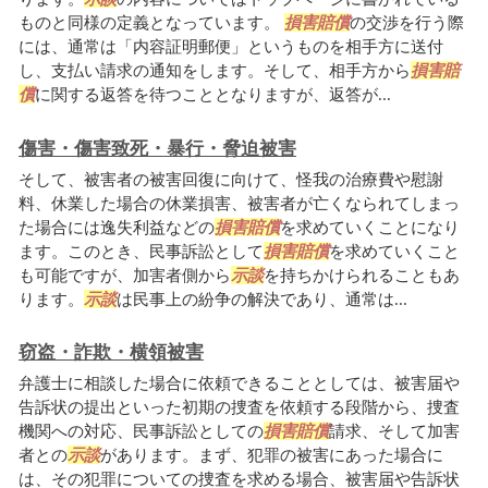
ものと同様の定義となっています。
損害賠償
の交渉を行う際
には、通常は「内容証明郵便」というものを相手方に送付
し、支払い請求の通知をします。そして、相手方から
損害賠
償
に関する返答を待つこととなりますが、返答が...
傷害・傷害致死・暴行・脅迫被害
そして、被害者の被害回復に向けて、怪我の治療費や慰謝
料、休業した場合の休業損害、被害者が亡くなられてしまっ
た場合には逸失利益などの
損害賠償
を求めていくことになり
ます。このとき、民事訴訟として
損害賠償
を求めていくこと
も可能ですが、加害者側から
示談
を持ちかけられることもあ
ります。
示談
は民事上の紛争の解決であり、通常は...
窃盗・詐欺・横領被害
弁護士に相談した場合に依頼できることとしては、被害届や
告訴状の提出といった初期の捜査を依頼する段階から、捜査
機関への対応、民事訴訟としての
損害賠償
請求、そして加害
者との
示談
があります。まず、犯罪の被害にあった場合に
は、その犯罪についての捜査を求める場合、被害届や告訴状