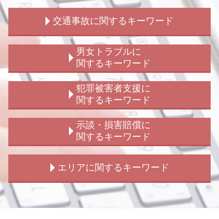
刑事事件 時効
交通事故に関するキーワード
窃盗罪 初犯
撮影罪 初犯
刑事弁護 法律事務所
交通事故 人身
男女トラブルに
刑事弁護 無罪
交通事故 弁護士
関するキーワード
刑事事件 不起訴 民事
交通事故 慰謝料 弁護士基準
刑事事件 加害者 個人情報
交通事故 休業補償
シェアハウス 男女トラブル
犯罪被害者支援に
刑事事件 処分 種類
交通事故 裁判 加害者
結婚詐欺 訴えられた
関するキーワード
傷害罪 時効
交通事故慰謝料 弁護士
結婚詐欺 慰謝料
刑事事件 民事 違い
交通事故 解決 流れ
ストーカー被害 女性
犯罪被害給付制度 事故
示談・損害賠償に
刑事事件 訴える
交通事故 加害者 請求できるもの
男女トラブル 弁護士
犯罪被害給付制度 詐欺
関するキーワード
刑事弁護 異議
交通事故 示談 期間
結婚詐欺 浮気
痴漢被害 相談
放火罪 種類
交通事故 解決
子供の認知 手続き
のぞき被害 相談
示談 損害賠償
エリアに関するキーワード
傷害罪 構成要件
交通事故 賠償金
子供の認知 法律
犯罪被害給付制度とは
示談 損害賠償請求
刑事事件 弁護士 費用 被害者
交通事故 示談 請求書
不倫 犯罪
犯罪被害給付制度 遺族
示談交渉 不成立
詐欺 受け子
交通事故 示談交渉 弁護士 期間
男女トラブル 相談
犯罪被害給付制度 問題点
刑事事件 示談 損害賠償
新宿 損害賠償請求
刑事事件 判決 種類
交通事故 解決 示談
ストーカー被害
犯罪被害給付制度 法
示談 損害賠償 違い
新宿 男女トラブル