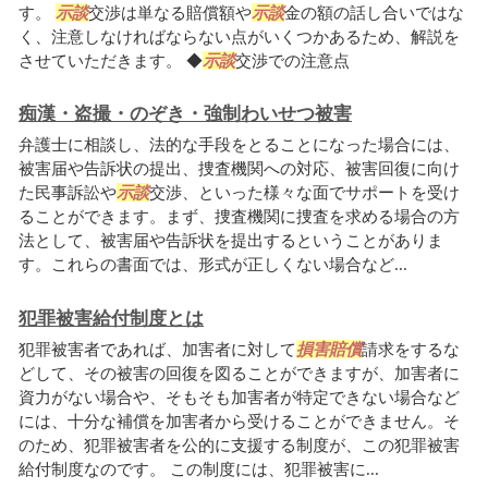
す。
示談
交渉は単なる賠償額や
示談
金の額の話し合いではな
く、注意しなければならない点がいくつかあるため、解説を
させていただきます。 ◆
示談
交渉での注意点
痴漢・盗撮・のぞき・強制わいせつ被害
弁護士に相談し、法的な手段をとることになった場合には、
被害届や告訴状の提出、捜査機関への対応、被害回復に向け
た民事訴訟や
示談
交渉、といった様々な面でサポートを受け
ることができます。まず、捜査機関に捜査を求める場合の方
法として、被害届や告訴状を提出するということがありま
す。これらの書面では、形式が正しくない場合など...
犯罪被害給付制度とは
犯罪被害者であれば、加害者に対して
損害賠償
請求をするな
どして、その被害の回復を図ることができますが、加害者に
資力がない場合や、そもそも加害者が特定できない場合など
には、十分な補償を加害者から受けることができません。そ
のため、犯罪被害者を公的に支援する制度が、この犯罪被害
給付制度なのです。 この制度には、犯罪被害に...