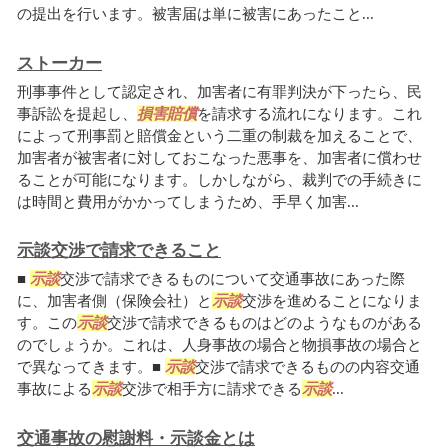
の提出を行います。被害届は単に被害にあったこと...
ストーカー
刑事事件として認定され、加害者に有罪判決が下ったら、民
事訴訟を提起し、
損害賠償
を請求する流れになります。これ
によって刑事罰と賠償金という二重の制裁を加えることで、
加害者が被害者に対しておこなった悪事を、加害者に償わせ
ることが可能になります。しかしながら、裁判での手続きに
は時間と費用がかかってしまうため、手早く加害...
示談交渉で請求できること
■
示談
交渉で請求できるものについて交通事故にあった際
に、加害者側（保険会社）と
示談
交渉を進めることになりま
す。この
示談
交渉で請求できるものはどのようなものがある
のでしょうか。これは、人身事故の場合と物損事故の場合と
で異なってきます。■
示談
交渉で請求できるものの内容交通
事故による
示談
交渉で相手方に請求できる
示談
...
交通事故の慰謝料・示談金とは