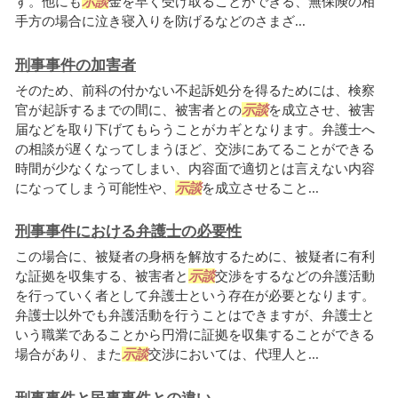
す。他にも
示談
金を早く受け取ることができる、無保険の相
手方の場合に泣き寝入りを防げるなどのさまざ...
刑事事件の加害者
そのため、前科の付かない不起訴処分を得るためには、検察
官が起訴するまでの間に、被害者との
示談
を成立させ、被害
届などを取り下げてもらうことがカギとなります。弁護士へ
の相談が遅くなってしまうほど、交渉にあてることができる
時間が少なくなってしまい、内容面で適切とは言えない内容
になってしまう可能性や、
示談
を成立させること...
刑事事件における弁護士の必要性
この場合に、被疑者の身柄を解放するために、被疑者に有利
な証拠を収集する、被害者と
示談
交渉をするなどの弁護活動
を行っていく者として弁護士という存在が必要となります。
弁護士以外でも弁護活動を行うことはできますが、弁護士と
いう職業であることから円滑に証拠を収集することができる
場合があり、また
示談
交渉においては、代理人と...