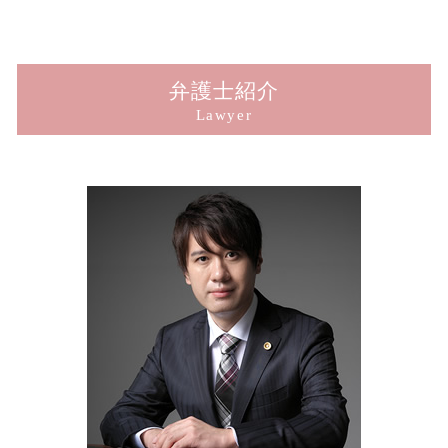
刑事事件 訴えたい
交通事故 示談金 相場
結婚詐欺 弁護士
強制わいせつ被害 相談
示談交渉 どのくらい
新宿 交通事故
刑事事件 示談 弁護士
玉突き事故 過失割合
ストーカー被害 男性
犯罪被害者支援 弁護士
示談 損害賠償 時効
新宿 のぞき 被害
刑事事件 種類
交通事故 問題
老人ホーム 男女トラブル
横領被害 相談
損害賠償 請求 期限
新宿 詐欺 被害
交通事故 解決しない
男女トラブル
犯罪被害給付制度 法律
損害賠償 請求 方法
新宿 窃盗 被害
弁護士紹介
交通事故 問題 法律
ストーカー被害 賠償
犯罪被害給付制度 見直し
損害賠償 請求されたら
新宿 示談交渉
Lawyer
交通事故 請求 相手方
男女トラブル 不倫
盗撮被害 相談
損害賠償 示談 窃盗
新宿 ストーカー被害
男女トラブル 別れ
詐欺被害 相談
示談交渉 弁護士
新宿 盗撮 被害
婚約破棄 慰謝料 請求
詐欺被害
パワハラ 損害賠償 示談
新宿 子供の認知
結婚詐欺とは
犯罪被害者支援 法律
示談交渉 弁護士法
新宿 横領 被害
犯罪被害給付制度
損害賠償 示談 訴訟
新宿 傷害致死 被害
犯罪被害給付制度 損害賠償
示談交渉 被害者側
新宿 交通事故 慰謝料
窃盗被害 相談
損害賠償 社員 請求
新宿 交通事故解決
示談交渉 相手方
新宿 痴漢 被害
損害賠償 示談 傷害
東京 刑事事件
傷害罪 示談 損害賠償
新宿 ストーカー相談
新宿 傷害 被害
新宿 暴行 被害
新宿 交通事故 示談金