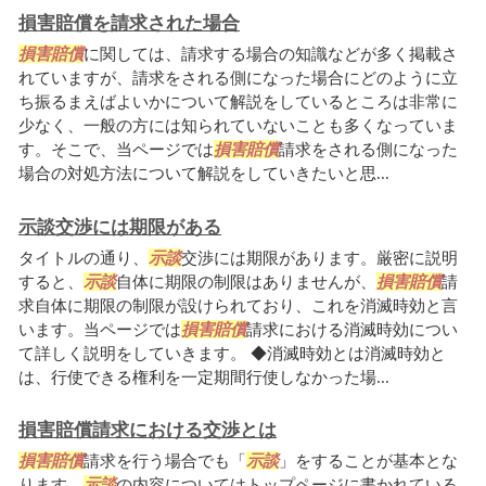
損害賠償を請求された場合
損害賠償
に関しては、請求する場合の知識などが多く掲載さ
れていますが、請求をされる側になった場合にどのように立
ち振るまえばよいかについて解説をしているところは非常に
少なく、一般の方には知られていないことも多くなっていま
す。そこで、当ページでは
損害賠償
請求をされる側になった
場合の対処方法について解説をしていきたいと思...
示談交渉には期限がある
タイトルの通り、
示談
交渉には期限があります。厳密に説明
すると、
示談
自体に期限の制限はありませんが、
損害賠償
請
求自体に期限の制限が設けられており、これを消滅時効と言
います。当ページでは
損害賠償
請求における消滅時効につい
て詳しく説明をしていきます。 ◆消滅時効とは消滅時効と
は、行使できる権利を一定期間行使しなかった場...
損害賠償請求における交渉とは
損害賠償
請求を行う場合でも「
示談
」をすることが基本とな
ります。
示談
の内容についてはトップページに書かれている