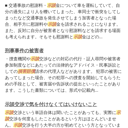
■ 交通事故の慰謝料・
示談
金について車を運転していて、自
分の過失により人を轢いてしまった、車同士で衝突をしてし
まったなど交通事故を発生させてしまう加害者となった場
合、相手方に慰謝料や
示談
金を請求されることになります。
また、反対に自分が被害者となり慰謝料などを請求する場面
も考えられます。そもそも慰謝料と
示談
金はどの...
刑事事件の被害者
・捜査機関や
示談
交渉などの対応の代行・証人尋問や被害者
参加制度などにあたっての法律的なアドバイス・民事訴訟と
しての
損害賠償
請求の代理人などがあります。 犯罪の被害に
あってしまった場合、その犯罪への捜査を開始してもらうた
めの手段として、被害届や告訴状の提出といったことがあり
ます。こうした書類については、形式や記載内...
示談交渉で気を付けなくてはいけないこと
示談
交渉という単語自体は聞いたことがあっても、実際に
示
談
交渉を何度もしたことがあるという方はほとんどいませ
ん。
示談
交渉を行う大半の方が初めてという方となっていま