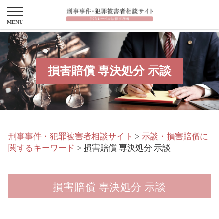
損害賠償 専決処分 示談
刑事事件・犯罪被害者相談サイト
>
示談・損害賠償に
関するキーワード
>
損害賠償 専決処分 示談
損害賠償 専決処分 示談