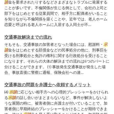
談
金を要求されたりするなどさまざまなトラブルに発展する
ことが多いです。不倫関係が生じる例として、会社の上司と
部下をはじめとする従業員間で、相手方に配偶者がいること
を知りながら不倫関係を築くことや、近年では、老人ホーム
恋愛と呼ばれる老人ホームに入居する人同士が不...
交通事故解決までの流れ
そもそも、交通事故の加害者となった場合には、慰謝料・
示
談
金をはじめとする賠償金などの民事処分の他に、刑事罰を
受ける刑事処分と免許の権利に関する行政処分を受けること
になります。それらの大体の解決までの流れは6つのパートに
分けることができます。 ⑴ 事故発生交通事故が発生した場
合、事故直後に警察に通報、保険会社への連...
交通事故の問題を弁護士へ依頼するメリット
⑷
示談
に応じない相手方への心理的プレッシャーをかけられ
る
示談
の話し合いがまとまらないなど、事件が解決しないよ
うな展開の時に、被害者側に弁護士が付いていることで、加
害者側に早期終結のプレッシャーをかけることが期待できま