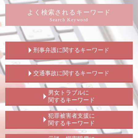
よく検索されるキーワード
Search Keyword
刑事弁護に関するキーワード
窃盗罪 初犯
交通事故に関するキーワード
刑事弁護 被害者
刑事事件 慰謝料請求
刑事事件 時効
交通事故 保険 解決
男女トラブルに
刑事事件 訴えたい
交通事故 弁護士
関するキーワード
放火罪 種類
交通事故 人身
刑事事件 不起訴
交通事故慰謝料 弁護士
シェアハウス 男女トラブル
犯罪被害者支援に
刑事事件 示談 民事
交通事故 流れ
婚約破棄 慰謝料 請求
関するキーワード
刑事弁護
交通事故 慰謝料 弁護士基準
ストーカー被害
刑事事件 弁護士 費用
交通事故 弁護士特約
子供の認知 弁護士
犯罪被害給付制度