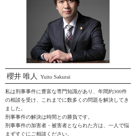
犯罪被害給付制度とは
示談 損害賠償請求
新宿 示談交渉
損害賠償 裁判 示談
新宿 強制わいせつ 被害
損害賠償 請求されたら
東京 刑事弁護
損害賠償 示談 訴訟
新宿 交通事故 示談交渉
新宿 子供の認知
新宿 ストーカー被害
新宿 犯罪被害給付制度
櫻井 唯人
Yuito Sakurai
私は刑事事件に豊富な専門知識があり、年間約300件
の相談を受け、これまでに数多くの問題を解決してき
ました。
刑事事件の解決は時間との勝負です。
刑事事件の加害者・被害者となられた方は、一人で悩
まずすぐにご相談ください。