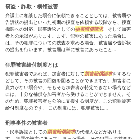
窃盗・詐欺・横領被害
弁護士に相談した場合に依頼できることとしては、被害届や
告訴状の提出といった初期の捜査を依頼する段階から、捜査
機関への対応、民事訴訟としての
損害賠償請求
、そして加害
者との示談があります。まず、犯罪の被害にあった場合に
は、その犯罪についての捜査を求める場合、被害届や告訴状
の提出を行います。被害届は単に被害にあったこと...
犯罪被害給付制度とは
犯罪被害者であれば、加害者に対して
損害賠償請求
をするな
どして、その被害の回復を図ることができますが、加害者に
資力がない場合や、そもそも加害者が特定できない場合など
には、十分な補償を加害者から受けることができません。そ
のため、犯罪被害者を公的に支援する制度が、この犯罪被害
給付制度なのです。 この制度には、犯罪被害に...
刑事事件の被害者
・民事訴訟としての
損害賠償請求
の代理人などがありま
す。 犯罪の被害にあってしまった場合、その犯罪への捜査を