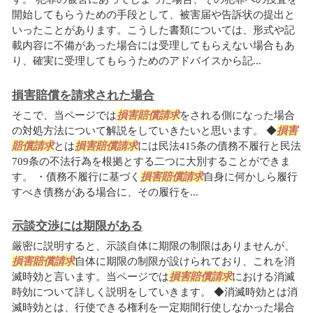
開始してもらうための手段として、被害届や告訴状の提出と
いったことがあります。こうした書類については、形式や記
載内容に不備があった場合には受理してもらえない場合もあ
り、確実に受理してもらうためのアドバイスから記...
損害賠償を請求された場合
そこで、当ページでは
損害賠償請求
をされる側になった場合
の対処方法について解説をしていきたいと思います。 ◆
損害
賠償請求
とは
損害賠償請求
には民法415条の債務不履行と民法
709条の不法行為を根拠とする二つに大別することができま
す。 ・債務不履行に基づく
損害賠償請求
自身に何かしら履行
すべき債務がある場合に、その履行を...
示談交渉には期限がある
厳密に説明すると、示談自体に期限の制限はありませんが、
損害賠償請求
自体に期限の制限が設けられており、これを消
滅時効と言います。当ページでは
損害賠償請求
における消滅
時効について詳しく説明をしていきます。 ◆消滅時効とは消
滅時効とは、行使できる権利を一定期間行使しなかった場合