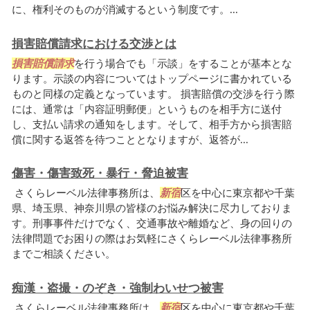
に、権利そのものが消滅するという制度です。...
損害賠償請求における交渉とは
損害賠償請求
を行う場合でも「示談」をすることが基本とな
ります。示談の内容についてはトップページに書かれている
ものと同様の定義となっています。 損害賠償の交渉を行う際
には、通常は「内容証明郵便」というものを相手方に送付
し、支払い請求の通知をします。そして、相手方から損害賠
償に関する返答を待つこととなりますが、返答が...
傷害・傷害致死・暴行・脅迫被害
さくらレーベル法律事務所は、
新宿
区を中心に東京都や千葉
県、埼玉県、神奈川県の皆様のお悩み解決に尽力しておりま
す。刑事事件だけでなく、交通事故や離婚など、身の回りの
法律問題でお困りの際はお気軽にさくらレーベル法律事務所
までご相談ください。
痴漢・盗撮・のぞき・強制わいせつ被害
さくらレーベル法律事務所は、
新宿
区を中心に東京都や千葉