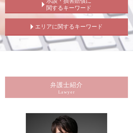
示談・損害賠償に
不同意性交等罪 構成要件
交通事故 加害者
会社 男女トラブル
窃盗被害 相談
関するキーワード
刑事事件 訴える
交通事故 裁判 加害者
結婚詐欺
強制わいせつ被害 相談
刑事弁護 法律事務所
交通事故 問題
隠し子 子供の認知
犯罪被害給付制度 問題点
示談交渉 相手方
エリアに関するキーワード
刑事事件 弁護士 費用 被害者
交通事故 示談 請求書
結婚詐欺 慰謝料
犯罪被害者支援 弁護士
損害賠償 示談 期間
刑事事件 弁護士
交通事故 加害者 弁護士
結婚詐欺 訴える
窃盗 詐欺 横領
損害賠償 示談 流れ
拘禁刑 懲役 違い
交通事故 問題 法律
男女トラブル 弁護士
横領被害 相談
示談 損害賠償 違い
新宿 のぞき 被害
刑事弁護 異議
交通事故 解決しない
ストーカー被害 慰謝料 弁護士
のぞき被害 相談
示談交渉 弁護士 期間
新宿 犯罪被害者支援
刑事事件 種類
交通事故 請求 流れ
結婚詐欺とは
犯罪被害給付制度 遺族
損害賠償 示談 弁護士
新宿 刑事事件 被害者
詐欺 受け子
交通事故 示談金
男女トラブル 不倫
犯罪被害者支援 法律
示談交渉 被害者から
新宿 盗撮 被害
刑事弁護 事務所
交通事故 請求 弁護士
子供の認知 手続き
痴漢被害 相談
示談交渉 弁護士法
新宿 刑事事件 加害者
信号のない 交差点 事故 過失割合
ストーカー 警察 動かない
犯罪被害給付制度 法律
損害賠償 示談 傷害
新宿 詐欺 被害
弁護士紹介
交通事故 過失割合 納得 いかない
ストーカー被害 弁護士
詐欺被害
示談交渉 被害者側
新宿 結婚詐欺
Lawyer
玉突き事故 過失割合
男女トラブル
犯罪被害給付制度 見直し
傷害罪 示談 損害賠償
新宿 不倫トラブル
不倫 犯罪
詐欺被害 相談
損害賠償 示談 窃盗
新宿 脅迫 被害
結婚詐欺 浮気
犯罪被害給付制度 法
損害賠償請求 示談 訴訟
新宿 賠償請求
結婚詐欺 訴えられた
犯罪被害給付制度 事故
示談 損害賠償
新宿 ストーカー相談
犯罪被害給付制度 詐欺
損害賠償 請求 方法
新宿 交通事故解決
盗撮被害 相談
事故 示談 損害賠償
新宿 刑事事件