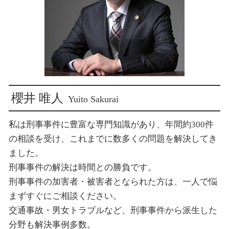
損害賠償 請求された
新宿 交通事故 弁護士
示談 損害賠償請求
新宿 交通事故 示談金
新宿 傷害致死 被害
新宿 賠償請求
新宿 刑事事件
櫻井 唯人
Yuito Sakurai
私は刑事事件に豊富な専門知識があり、年間約300件
の相談を受け、これまでに数多くの問題を解決してき
ました。
刑事事件の解決は時間との勝負です。
刑事事件の加害者・被害者となられた方は、一人で悩
まずすぐにご相談ください。
交通事故・男女トラブルなど、刑事事件から派生した
分野も解決事例多数。