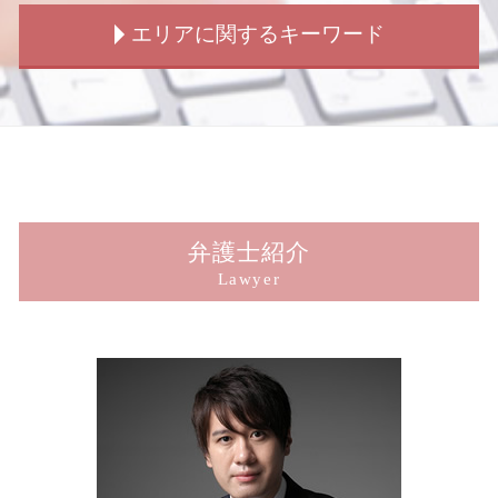
刑事弁護 異議
交通事故 示談 請求書
老人ホーム 男女トラブル
犯罪被害給付制度 法律
損害賠償請求 示談 訴訟
エリアに関するキーワード
刑事事件 不起訴
交通事故 人身
男女トラブル 不倫
犯罪被害給付制度 詐欺
損害賠償 請求 方法
刑事弁護 どこまで
信号のない 交差点 事故 過失割合
ストーカー 警察 動かない
犯罪被害給付制度 遺族
示談 損害賠償
刑事弁護 無罪
交通事故 過失割合 納得 いかない
結婚詐欺 慰謝料
犯罪被害者支援 法律
示談交渉 弁護士法
新宿 不倫トラブル
刑事事件 民事 違い
交通事故 解決策
子供の認知 弁護士
窃盗 詐欺 横領
損害賠償 示談 訴訟
新宿 のぞき 被害
刑事事件 加害者 個人情報
交通事故 相手 無保険
ストーカー被害 男性
犯罪被害給付制度 損害賠償
損害賠償 裁判 示談
新宿 傷害 被害
刑事事件 告訴
玉突き事故 過失割合
ストーカー被害
横領被害 相談
損害賠償 社員 請求
新宿 刑事事件 加害者
拘禁刑 懲役 違い
交通事故 問題
ストーカー被害 賠償
犯罪被害者支援 弁護士
示談交渉 相手方
新宿 刑事事件 被害者
交通事故 請求 流れ
結婚詐欺 浮気
犯罪被害給付制度
損害賠償 請求 親族
新宿 交通事故
弁護士紹介
交通事故 加害者 請求できるもの
子供の認知 法律
犯罪被害給付制度とは
示談交渉 被害者側
新宿 損害賠償請求
Lawyer
交通事故 解決しない
結婚詐欺 訴える
犯罪被害給付制度 問題点
事故 示談 損害賠償
新宿 詐欺 被害
男女トラブル 別れ
盗撮被害 相談
損害賠償 請求 期間
新宿 窃盗 被害
浮気 犯罪
詐欺被害 相談
損害賠償 請求されたら
新宿 暴行 被害
男女トラブル 示談金
のぞき被害 相談
示談交渉 弁護士
新宿 ストーカー相談
犯罪被害給付制度 事故
パワハラ 損害賠償 示談
新宿 子供の認知 相談
強制わいせつ被害 相談
刑事事件 示談 損害賠償
新宿 脅迫 被害
痴漢被害 相談
示談交渉 被害者から
新宿 横領 被害
示談 損害賠償 時効
新宿 刑事弁護