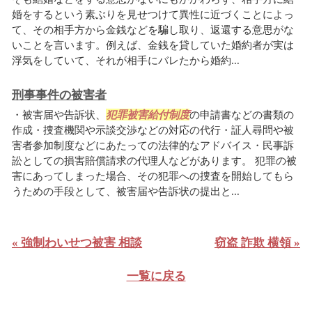
婚をするという素ぶりを見せつけて異性に近づくことによっ
て、その相手方から金銭などを騙し取り、返還する意思がな
いことを言います。例えば、金銭を貸していた婚約者が実は
浮気をしていて、それが相手にバレたから婚約...
刑事事件の被害者
・被害届や告訴状、
犯罪被害給付制度
の申請書などの書類の
作成・捜査機関や示談交渉などの対応の代行・証人尋問や被
害者参加制度などにあたっての法律的なアドバイス・民事訴
訟としての損害賠償請求の代理人などがあります。 犯罪の被
害にあってしまった場合、その犯罪への捜査を開始してもら
うための手段として、被害届や告訴状の提出と...
« 強制わいせつ被害 相談
窃盗 詐欺 横領 »
一覧に戻る