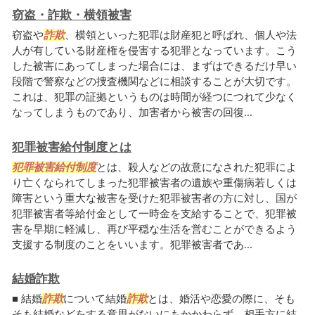
窃盗・詐欺・横領被害
窃盗や
詐欺
、横領といった犯罪は財産犯と呼ばれ、個人や法
人が有している財産権を侵害する犯罪となっています。こう
した被害にあってしまった場合には、まずはできるだけ早い
段階で警察などの捜査機関などに相談することが大切です。
これは、犯罪の証拠というものは時間が経つにつれて少なく
なってしまうものであり、加害者から被害の回復...
犯罪被害給付制度とは
犯罪被害給付制度
とは、殺人などの故意になされた犯罪によ
り亡くなられてしまった犯罪被害者の遺族や重傷病若しくは
障害という重大な被害を受けた犯罪被害者の方に対し、国が
犯罪被害者等給付金として一時金を支給することで、犯罪被
害を早期に軽減し、再び平穏な生活を営むことができるよう
支援する制度のことをいいます。犯罪被害者であ...
結婚詐欺
■ 結婚
詐欺
について結婚
詐欺
とは、婚活や恋愛の際に、そも
そも結婚などをする意思がないにもかかわらず、相手方に結