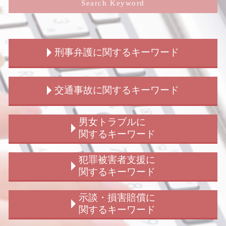
Search Keyword
刑事弁護に関するキーワード
刑事弁護
交通事故に関するキーワード
窃盗罪 初犯
刑事事件 弁護士
不同意性交等罪 構成要件
交通事故 弁護士
男女トラブルに
拘禁刑 わかりやすく
交通事故 保険 解決
関するキーワード
刑事弁護 示談交渉
交通事故 解決 示談
刑事弁護 被害者対応
交通事故 解決
ストーカー被害 訴える
犯罪被害者支援に
刑事事件 種類
交通事故 解決 流れ
子供の認知 裁判
関するキーワード
撮影罪 初犯
交通事故 請求 相手方
男女トラブル 相談
刑事弁護 法律事務所
交通事故 請求 物損
隠し子 子供の認知
詐欺被害
示談・損害賠償に
刑事弁護 流れ
交通事故 弁護士 解決 期間
結婚詐欺とは
犯罪被害給付制度 見直し
関するキーワード
傷害罪 時効
交通事故 休業補償
結婚詐欺 訴えられた
窃盗被害 相談