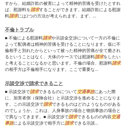
すから、結婚詐欺の被害によって精神的苦痛を受けたとすれ
ば、慰謝料を
請求
することができます。結婚詐欺による慰謝
料
請求
には2つの方法が考えられます。まず、...
不倫トラブル
■ 不倫による慰謝料
請求
や示談金交渉について一方の不倫に
よって配偶者は精神的苦痛を受けることになります。仮に不
倫相手と別れたからといって被った精神的苦痛が全て癒され
るということはなく、大体のケースでは慰謝料
請求
をしたい
と考えることになるかと思います。不倫の場合、慰謝料
請求
の相手方は不倫相手になります。ここで重要な...
示談交渉で請求できること
■ 示談交渉で
請求
できるものについて
交通事故
にあった際
に、加害者側（保険会社）と示談交渉を進めることになりま
す。この示談交渉で
請求
できるものはどのようなものがある
のでしょうか。これは、人身事故の場合と物損事故の場合と
で異なってきます。■ 示談交渉で
請求
できるものの内容
交通
事故
による示談交渉で相手方に
請求
できる示談...