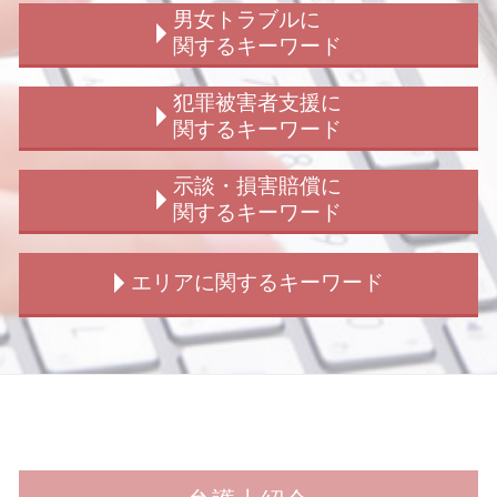
刑事事件 流れ
交通事故 解決 示談
男女トラブルに
刑事弁護 被害者対応
歩行者 信号無視 事故
関するキーワード
刑事事件 判決 種類
交通事故 賠償金
恐喝罪 構成要件
交通事故 弁護士特約
ストーカー被害
犯罪被害者支援に
拘禁刑 懲役 違い
交通事故 裁判 加害者
ストーカー被害 女性
関するキーワード
刑事事件 告訴
交通事故 解決
結婚詐欺 訴えられた
強盗未遂 量刑
交通事故 弁護士
会社 男女トラブル
犯罪被害給付制度
示談・損害賠償に
刑事事件 加害者 弁護士
交通事故 問題 法律
男女トラブル 弁護士
犯罪被害給付制度 詐欺
関するキーワード
刑事弁護 どこまで
交通事故 請求 物損
結婚詐欺 慰謝料
犯罪被害給付制度 法
拘禁刑 わかりやすく
交通事故 請求額
男女トラブル 不倫
詐欺被害 相談
損害賠償 示談 弁護士
エリアに関するキーワード
刑事弁護 冤罪
交通事故 請求 流れ
婚約破棄 慰謝料 請求
犯罪被害給付制度 事故
示談交渉 被害者から
不同意性交等罪 構成要件
交通事故 裁判 請求
子供の認知 手続き
犯罪被害者支援 弁護士
示談交渉 弁護士
刑事事件 訴える
交通事故 解決 流れ
結婚詐欺 訴える
詐欺被害
損害賠償 示談 窃盗
新宿 不倫トラブル
刑事事件 民事 違い
交通事故 問題
結婚詐欺 弁護士
のぞき被害 相談
損害賠償 示談 訴訟
新宿 交通事故 示談金
刑事事件 不起訴 民事
交通事故 過失割合 納得 いかない
隠し子 子供の認知
盗撮被害 相談
示談 損害賠償
新宿 痴漢 被害
刑事弁護 無罪
交通事故 示談 期間
不倫問題
強制わいせつ被害 相談
示談交渉 弁護士法
新宿 刑事事件
傷害罪 時効
交通事故 示談交渉 弁護士 期間
男女トラブル 示談金
窃盗被害 相談
示談 損害賠償請求
新宿 交通事故 弁護士
交通事故 後遺障害
ストーカー被害 弁護士
犯罪被害給付制度 見直し
示談交渉 被害者側
新宿 示談交渉