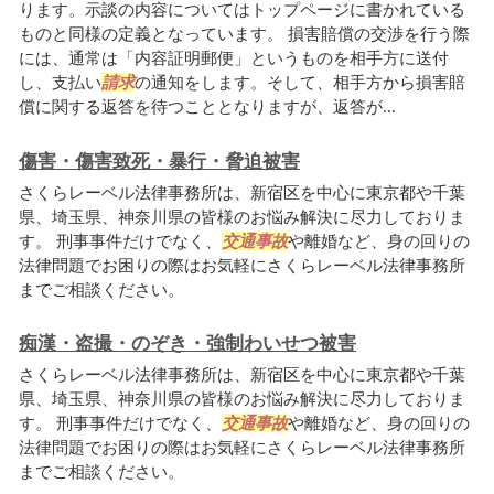
ります。示談の内容についてはトップページに書かれている
ものと同様の定義となっています。 損害賠償の交渉を行う際
には、通常は「内容証明郵便」というものを相手方に送付
し、支払い
請求
の通知をします。そして、相手方から損害賠
償に関する返答を待つこととなりますが、返答が...
傷害・傷害致死・暴行・脅迫被害
さくらレーベル法律事務所は、新宿区を中心に東京都や千葉
県、埼玉県、神奈川県の皆様のお悩み解決に尽力しておりま
す。 刑事事件だけでなく、
交通事故
や離婚など、身の回りの
法律問題でお困りの際はお気軽にさくらレーベル法律事務所
までご相談ください。
痴漢・盗撮・のぞき・強制わいせつ被害
さくらレーベル法律事務所は、新宿区を中心に東京都や千葉
県、埼玉県、神奈川県の皆様のお悩み解決に尽力しておりま
す。 刑事事件だけでなく、
交通事故
や離婚など、身の回りの
法律問題でお困りの際はお気軽にさくらレーベル法律事務所
までご相談ください。