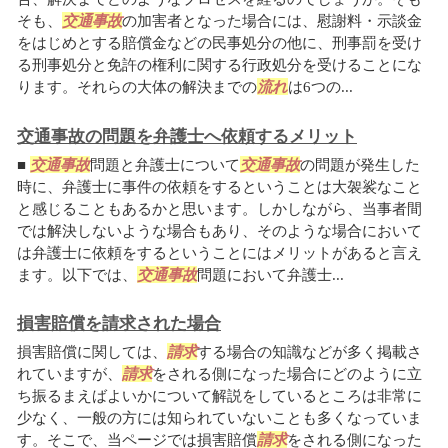
そも、
交通事故
の加害者となった場合には、慰謝料・示談金
をはじめとする賠償金などの民事処分の他に、刑事罰を受け
る刑事処分と免許の権利に関する行政処分を受けることにな
ります。それらの大体の解決までの
流れ
は6つの...
交通事故の問題を弁護士へ依頼するメリット
■
交通事故
問題と弁護士について
交通事故
の問題が発生した
時に、弁護士に事件の依頼をするということは大袈裟なこと
と感じることもあるかと思います。しかしながら、当事者間
では解決しないような場合もあり、そのような場合において
は弁護士に依頼をするということにはメリットがあると言え
ます。以下では、
交通事故
問題において弁護士...
損害賠償を請求された場合
損害賠償に関しては、
請求
する場合の知識などが多く掲載さ
れていますが、
請求
をされる側になった場合にどのように立
ち振るまえばよいかについて解説をしているところは非常に
少なく、一般の方には知られていないことも多くなっていま
す。そこで、当ページでは損害賠償
請求
をされる側になった