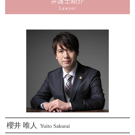
弁護士紹介
交通事故 弁護士 解決 期間
男女トラブル 別れ
横領被害 相談
損害賠償 請求された
新宿 子供の認知 相談
Lawyer
玉突き事故 過失割合
シェアハウス 男女トラブル
犯罪被害給付制度 損害賠償
示談 損害賠償 違い
新宿 傷害致死 被害
子供の認知 法律
犯罪被害給付制度 問題点
示談交渉 相手方
新宿 結婚詐欺
結婚詐欺
犯罪被害給付制度とは
示談交渉 不成立
新宿 犯罪被害者支援
ストーカー被害 訴える
犯罪被害給付制度 遺族
損害賠償 請求 親族
東京 刑事弁護
痴漢被害 相談
損害賠償 請求 期間
新宿 交通事故 慰謝料
窃盗 詐欺 横領
傷害罪 示談 損害賠償
新宿 子供の認知
犯罪被害給付制度 法律
損害賠償 請求されたら
新宿 傷害 被害
損害賠償 示談 傷害
新宿 窃盗 被害
損害賠償 専決処分 示談
新宿 のぞき 被害
刑事事件 示談 損害賠償
新宿 犯罪被害給付制度
新宿 賠償請求
新宿 ストーカー相談
新宿 詐欺 被害
櫻井 唯人
Yuito Sakurai