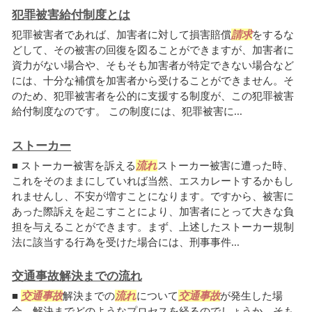
犯罪被害給付制度とは
犯罪被害者であれば、加害者に対して損害賠償
請求
をするな
どして、その被害の回復を図ることができますが、加害者に
資力がない場合や、そもそも加害者が特定できない場合など
には、十分な補償を加害者から受けることができません。そ
のため、犯罪被害者を公的に支援する制度が、この犯罪被害
給付制度なのです。 この制度には、犯罪被害に...
ストーカー
■ ストーカー被害を訴える
流れ
ストーカー被害に遭った時、
これをそのままにしていれば当然、エスカレートするかもし
れませんし、不安が増すことになります。ですから、被害に
あった際訴えを起こすことにより、加害者にとって大きな負
担を与えることができます。まず、上述したストーカー規制
法に該当する行為を受けた場合には、刑事事件...
交通事故解決までの流れ
■
交通事故
解決までの
流れ
について
交通事故
が発生した場
合、解決までどのようなプロセスを経るのでしょうか。そも