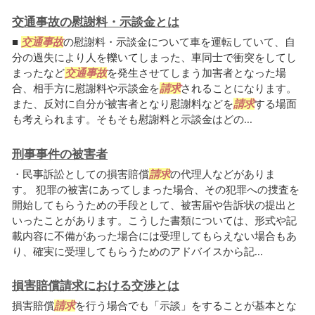
交通事故の慰謝料・示談金とは
■
交通事故
の慰謝料・示談金について車を運転していて、自
分の過失により人を轢いてしまった、車同士で衝突をしてし
まったなど
交通事故
を発生させてしまう加害者となった場
合、相手方に慰謝料や示談金を
請求
されることになります。
また、反対に自分が被害者となり慰謝料などを
請求
する場面
も考えられます。そもそも慰謝料と示談金はどの...
刑事事件の被害者
・民事訴訟としての損害賠償
請求
の代理人などがありま
す。 犯罪の被害にあってしまった場合、その犯罪への捜査を
開始してもらうための手段として、被害届や告訴状の提出と
いったことがあります。こうした書類については、形式や記
載内容に不備があった場合には受理してもらえない場合もあ
り、確実に受理してもらうためのアドバイスから記...
損害賠償請求における交渉とは
損害賠償
請求
を行う場合でも「示談」をすることが基本とな