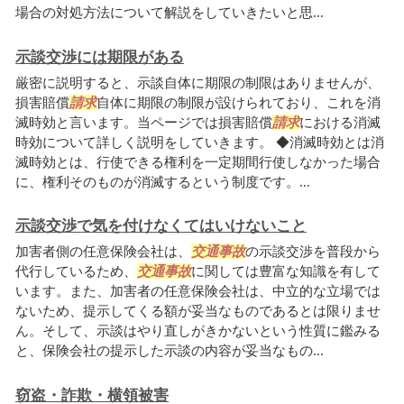
場合の対処方法について解説をしていきたいと思...
示談交渉には期限がある
厳密に説明すると、示談自体に期限の制限はありませんが、
損害賠償
請求
自体に期限の制限が設けられており、これを消
滅時効と言います。当ページでは損害賠償
請求
における消滅
時効について詳しく説明をしていきます。 ◆消滅時効とは消
滅時効とは、行使できる権利を一定期間行使しなかった場合
に、権利そのものが消滅するという制度です。...
示談交渉で気を付けなくてはいけないこと
加害者側の任意保険会社は、
交通事故
の示談交渉を普段から
代行しているため、
交通事故
に関しては豊富な知識を有して
います。また、加害者の任意保険会社は、中立的な立場では
ないため、提示してくる額が妥当なものであるとは限りませ
ん。そして、示談はやり直しがきかないという性質に鑑みる
と、保険会社の提示した示談の内容が妥当なもの...
窃盗・詐欺・横領被害