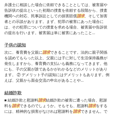
弁護士に相談した場合に依頼できることとしては、被害届や
告訴状の提出といった初期の捜査を依頼する段階から、捜査
機関への対応、民事訴訟としての損害賠償
請求
、そして加害
者との示談があります。まず、犯罪の被害にあった場合に
は、その犯罪についての捜査を求める場合、被害届や告訴状
の提出を行います。被害届は単に被害にあったこと...
子供の認知
次に、養育費を父親に
請求
できることです。法的に親子関係
を認めてもらった以上、父親には子に対して生活保持義務が
発生しますから、養育費の支払いも義務になってきます。他
にも、子の父親が誰であるかがわかるなどのメリットがあり
ます。 ② デメリット子の認知にはデメリットもあります。例
えば、父親から面会交流の申出があることや...
結婚詐欺
■ 結婚詐欺と慰謝料
請求
結婚詐欺の被害に遭った場合、慰謝
料を
請求
できるのでしょうか。そもそも、慰謝料
請求
をする
には、精神的な損害がなければ慰謝料を
請求
できません。で